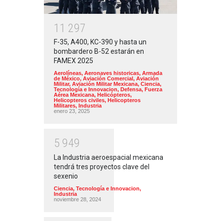
1
1
2
9
7
F-35, A400, KC-390 y hasta un
bombardero B-52 estarán en
FAMEX 2025
Aerolíneas
,
Aeronaves historicas
,
Armada
de México
,
Aviación Comercial
,
Aviación
Militar
,
Aviación Militar Mexicana
,
Ciencia,
Tecnología e Innovacion
,
Defensa
,
Fuerza
Aérea Mexicana
,
Helicópteros
,
Helicopteros civiles
,
Helicopteros
Militares
,
Industria
enero 23, 2025
5
9
4
9
La Industria aeroespacial mexicana
tendrá tres proyectos clave del
sexenio
Ciencia, Tecnología e Innovacion
,
Industria
noviembre 28, 2024