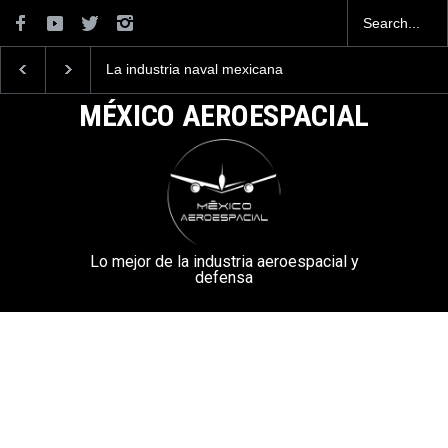
La industria naval mexicana
Entrenar a un piloto p
construirá 32 BUQUES para
volar los nuevos C-13
la Armada de México
mexicanos cuesta 2.9
MÉXICO AEROESPACIAL
millones de dólares
Lo mejor de la industria aeroespacial y
defensa