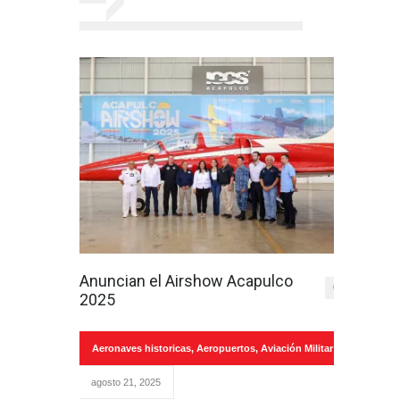
Anuncian el Airshow Acapulco
0
2025
Aeronaves historicas
,
Aeropuertos
,
Aviación Militar
agosto 21, 2025