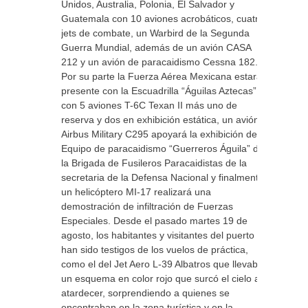
Unidos, Australia, Polonia, El Salvador y
Guatemala con 10 aviones acrobáticos, cuatro
jets de combate, un Warbird de la Segunda
Guerra Mundial, además de un avión CASA
212 y un avión de paracaidismo Cessna 182.
Por su parte la Fuerza Aérea Mexicana estará
presente con la Escuadrilla “Águilas Aztecas”
con 5 aviones T-6C Texan II más uno de
reserva y dos en exhibición estática, un avión
Airbus Military C295 apoyará la exhibición del
Equipo de paracaidismo “Guerreros Águila” de
la Brigada de Fusileros Paracaidistas de la
secretaria de la Defensa Nacional y finalmente
un helicóptero MI-17 realizará una
demostración de infiltración de Fuerzas
Especiales. Desde el pasado martes 19 de
agosto, los habitantes y visitantes del puerto
han sido testigos de los vuelos de práctica,
como el del Jet Aero L-39 Albatros que llevaba
un esquema en color rojo que surcó el cielo al
atardecer, sorprendiendo a quienes se
encontraban en la zona turística y en la