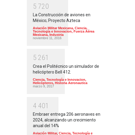
5
7
2
0
La Construcción de aviones en
México; Proyecto Azteca
Aviación Militar Mexicana
,
Ciencia,
Tecnología e Innovacion
,
Fuerza Aérea
Mexicana
,
Industria
noviembre 11, 2016
5
2
6
1
Crea el Politécnico un simulador de
helicóptero Bell 412.
Ciencia, Tecnología e Innovacion
,
Helicópteros
,
Historia Aeronautica
marzo 9, 2017
4
4
0
1
Embraer entrega 206 aeronaves en
2024, alcanzando un crecimiento
anual del 14%
Aviación Militar
,
Ciencia, Tecnología e