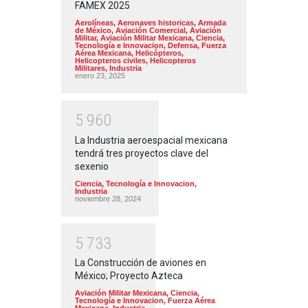
FAMEX 2025
Aerolíneas
,
Aeronaves historicas
,
Armada
de México
,
Aviación Comercial
,
Aviación
Militar
,
Aviación Militar Mexicana
,
Ciencia,
Tecnología e Innovacion
,
Defensa
,
Fuerza
Aérea Mexicana
,
Helicópteros
,
Helicopteros civiles
,
Helicopteros
Militares
,
Industria
enero 23, 2025
5
9
6
0
La Industria aeroespacial mexicana
tendrá tres proyectos clave del
sexenio
Ciencia, Tecnología e Innovacion
,
Industria
noviembre 28, 2024
5
7
3
3
La Construcción de aviones en
México; Proyecto Azteca
Aviación Militar Mexicana
,
Ciencia,
Tecnología e Innovacion
,
Fuerza Aérea