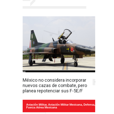
México no considera incorporar
0
nuevos cazas de combate, pero
planea repotenciar sus F-5E/F
Aviación Militar
,
Aviación Militar Mexicana
,
Defensa
,
Fuerza Aérea Mexicana