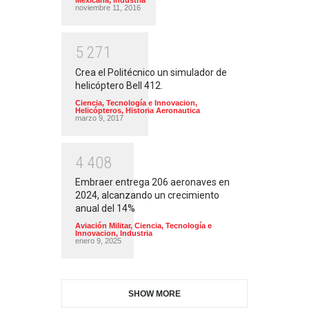
Mexicana
,
Industria
noviembre 11, 2016
5
2
7
1
Crea el Politécnico un simulador de
helicóptero Bell 412.
Ciencia, Tecnología e Innovacion
,
Helicópteros
,
Historia Aeronautica
marzo 9, 2017
4
4
0
8
Embraer entrega 206 aeronaves en
2024, alcanzando un crecimiento
anual del 14%
Aviación Militar
,
Ciencia, Tecnología e
Innovacion
,
Industria
enero 9, 2025
SHOW MORE