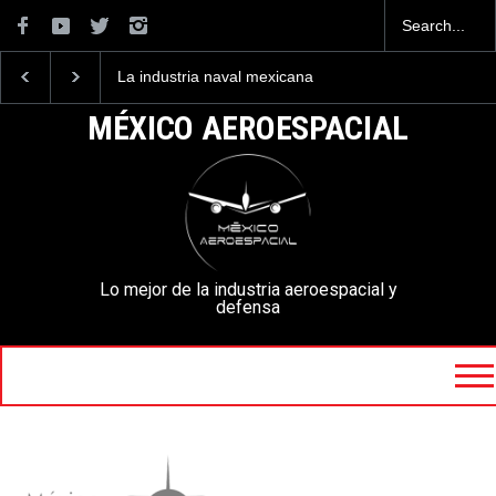
La industria naval mexicana
Entrenar a un piloto p
construirá 32 BUQUES para
volar los nuevos C-13
la Armada de México
mexicanos cuesta 2.9
MÉXICO AEROESPACIAL
millones de dólares
Lo mejor de la industria aeroespacial y
defensa