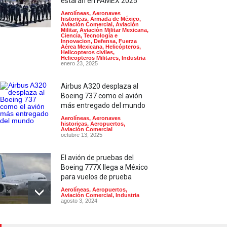
estarán en FAMEX 2025
Aerolíneas
,
Aeronaves
historicas
,
Armada de México
,
Aviación Comercial
,
Aviación
Militar
,
Aviación Militar Mexicana
,
Ciencia, Tecnología e
Innovacion
,
Defensa
,
Fuerza
Aérea Mexicana
,
Helicópteros
,
Helicopteros civiles
,
Helicopteros Militares
,
Industria
enero 23, 2025
Airbus A320 desplaza al
Boeing 737 como el avión
más entregado del mundo
Aerolíneas
,
Aeronaves
historicas
,
Aeropuertos
,
Aviación Comercial
octubre 13, 2025
El avión de pruebas del
Boeing 777X llega a México
para vuelos de prueba
Aerolíneas
,
Aeropuertos
,
Aviación Comercial
,
Industria
agosto 3, 2024
Mexicana de aviación será la