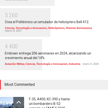
5
2
6
0
Crea el Politécnico un simulador de helicóptero Bell 412.
Ciencia, Tecnología e Innovacion
,
Helicópteros
,
Historia Aeronautica
marzo 9, 2017
4
4
0
0
Embraer entrega 206 aeronaves en 2024, alcanzando un
crecimiento anual del 14%
Aviación Militar
,
Ciencia, Tecnología e Innovacion
,
Industria
enero 9, 2025
Most Commented
F-35, A400, KC-390 y hasta
un bombardero B-52