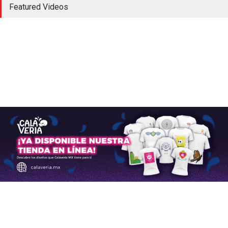
Featured Videos
primera aerolínea en México
en operar los nuevos
aviones Embraer E195 E2
Aerolíneas
,
Aeropuertos
,
Aviación Comercial
septiembre 21, 2024
La aviación mexicana deja
de operar el Boeing 767
Aerolíneas
,
Aeropuertos
,
Aviación Comercial
,
Noticias
agosto 6, 2024