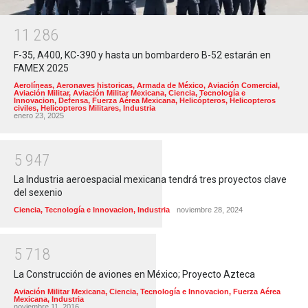
1
1
2
8
6
F-35, A400, KC-390 y hasta un bombardero B-52 estarán en
FAMEX 2025
Aerolíneas
,
Aeronaves historicas
,
Armada de México
,
Aviación Comercial
,
Aviación Militar
,
Aviación Militar Mexicana
,
Ciencia, Tecnología e
Innovacion
,
Defensa
,
Fuerza Aérea Mexicana
,
Helicópteros
,
Helicopteros
civiles
,
Helicopteros Militares
,
Industria
enero 23, 2025
5
9
4
7
La Industria aeroespacial mexicana tendrá tres proyectos clave
del sexenio
Ciencia, Tecnología e Innovacion
,
Industria
noviembre 28, 2024
5
7
1
8
La Construcción de aviones en México; Proyecto Azteca
Aviación Militar Mexicana
,
Ciencia, Tecnología e Innovacion
,
Fuerza Aérea
Mexicana
,
Industria
noviembre 11, 2016