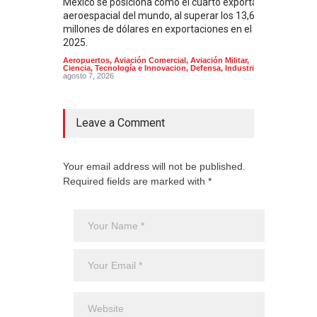
México se posiciona como el cuarto exportador
La i
aeroespacial del mundo, al superar los 13,600
BUQU
millones de dólares en exportaciones en el
Arma
2025.
Aeropuertos
,
Aviación Comercial
,
Aviación Militar
,
Ciencia, Tecnología e Innovacion
,
Defensa
,
Industria
agosto 7, 2026
Leave a Comment
Your email address will not be published.
Required fields are marked with *