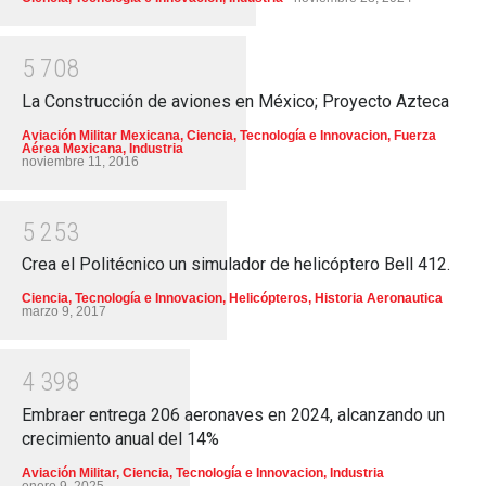
5
7
0
8
La Construcción de aviones en México; Proyecto Azteca
Aviación Militar Mexicana
,
Ciencia, Tecnología e Innovacion
,
Fuerza
Aérea Mexicana
,
Industria
noviembre 11, 2016
5
2
5
3
Crea el Politécnico un simulador de helicóptero Bell 412.
Ciencia, Tecnología e Innovacion
,
Helicópteros
,
Historia Aeronautica
marzo 9, 2017
4
3
9
8
Embraer entrega 206 aeronaves en 2024, alcanzando un
crecimiento anual del 14%
Aviación Militar
,
Ciencia, Tecnología e Innovacion
,
Industria
enero 9, 2025