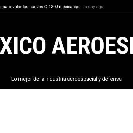
 para volar los nuevos C-130J mexicanos
a day ago
Con 35,900 pasajeros el 
de dólares
más viajeros internaciona
AICM.
XICO AEROES
Lo mejor de la industria aeroespacial y defensa