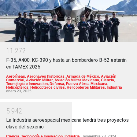
1
1
2
7
2
F-35, A400, KC-390 y hasta un bombardero B-52 estarán
en FAMEX 2025
Aerolíneas
,
Aeronaves historicas
,
Armada de México
,
Aviación
Comercial
,
Aviación Militar
,
Aviación Militar Mexicana
,
Ciencia,
Tecnología e Innovacion
,
Defensa
,
Fuerza Aérea Mexicana
,
Helicópteros
,
Helicopteros civiles
,
Helicopteros Militares
,
Industria
enero 23, 2025
5
9
4
2
La Industria aeroespacial mexicana tendrá tres proyectos
clave del sexenio
Ciencia, Tecnología e Innovacion
,
Industria
noviembre 28, 2024