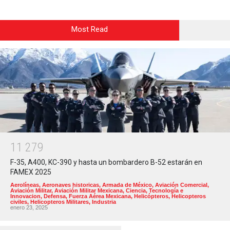
Most Read
1
1
2
7
9
F-35, A400, KC-390 y hasta un bombardero B-52 estarán en
FAMEX 2025
Aerolíneas
,
Aeronaves historicas
,
Armada de México
,
Aviación Comercial
,
Aviación Militar
,
Aviación Militar Mexicana
,
Ciencia, Tecnología e
Innovacion
,
Defensa
,
Fuerza Aérea Mexicana
,
Helicópteros
,
Helicopteros
civiles
,
Helicopteros Militares
,
Industria
enero 23, 2025