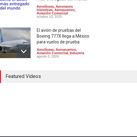
Aerolíneas
,
Aeronaves
historicas
,
Aeropuertos
,
Aviación Comercial
octubre 13, 2025
El avión de pruebas del
Boeing 777X llega a México
para vuelos de prueba
Aerolíneas
,
Aeropuertos
,
Aviación Comercial
,
Industria
agosto 3, 2024
Concorde; el avión
Featured Videos
supersónico que venía a
México
Aerolíneas
,
Aeronaves
historicas
,
Aeropuertos
octubre 16, 2024
La AFAC autoriza que el
AICM pase de 43 a 44
operaciones por hora
Aerolíneas
,
Aeropuertos
mayo 27, 2025