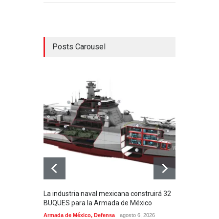
Posts Carousel
La industria naval mexicana construirá 32
Entr
BUQUES para la Armada de México
130J
Armada de México
,
Defensa
agosto 6, 2026
Aviac