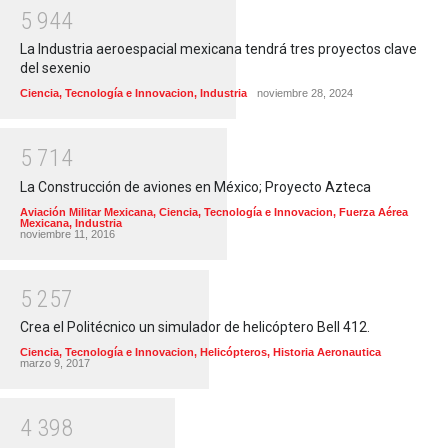
5
9
4
4
La Industria aeroespacial mexicana tendrá tres proyectos clave
del sexenio
Ciencia, Tecnología e Innovacion
,
Industria
noviembre 28, 2024
5
7
1
4
La Construcción de aviones en México; Proyecto Azteca
Aviación Militar Mexicana
,
Ciencia, Tecnología e Innovacion
,
Fuerza Aérea
Mexicana
,
Industria
noviembre 11, 2016
5
2
5
7
Crea el Politécnico un simulador de helicóptero Bell 412.
Ciencia, Tecnología e Innovacion
,
Helicópteros
,
Historia Aeronautica
marzo 9, 2017
4
3
9
8