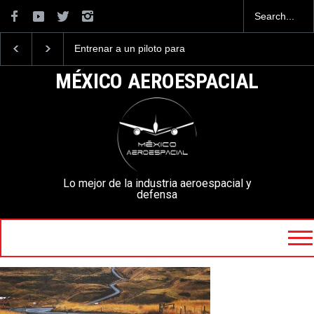
Entrenar a un piloto para
Con 35,900 pasajeros 
volar los nuevos C-130J
AIFA está entre los
mexicanos cuesta 2.9
aeropuertos con más
MÉXICO AEROESPACIAL
millones de dólares
viajeros internacional
México, pero muy lejo
AICM.
Lo mejor de la industria aeroespacial y
defensa