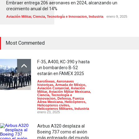
Embraer entrega 206 aeronaves en 2024, alcanzando un
crecimiento anual del 14%
Aviación Militar
,
Ciencia, Tecnología e Innovacion
,
Industria
enero 9, 2025
Most Commented
F-35, A400, KC-390 y hasta
un bombardero B-52
estarán en FAMEX 2025
Aerolíneas
,
Aeronaves
historicas
,
Armada de México
,
Aviación Comercial
,
Aviación
Militar
,
Aviación Militar Mexicana
,
Ciencia, Tecnología e
Innovacion
,
Defensa
,
Fuerza
Aérea Mexicana
,
Helicópteros
,
Helicopteros civiles
,
Helicopteros Militares
,
Industria
enero 23, 2025
Airbus A320 desplaza al
Boeing 737 como el avión
más entregado del mundo