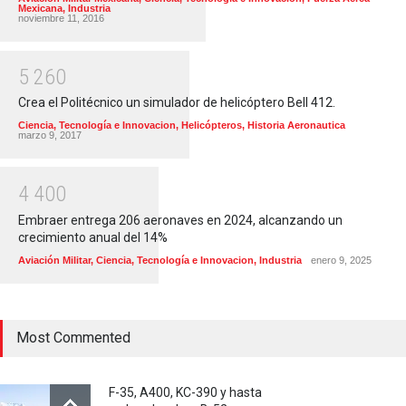
Mexicana
,
Industria
noviembre 11, 2016
5
2
6
0
Crea el Politécnico un simulador de helicóptero Bell 412.
Ciencia, Tecnología e Innovacion
,
Helicópteros
,
Historia Aeronautica
marzo 9, 2017
4
4
0
0
Embraer entrega 206 aeronaves en 2024, alcanzando un
crecimiento anual del 14%
Aviación Militar
,
Ciencia, Tecnología e Innovacion
,
Industria
enero 9, 2025
Most Commented
F-35, A400, KC-390 y hasta