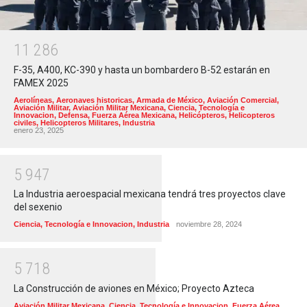
1
1
2
8
6
F-35, A400, KC-390 y hasta un bombardero B-52 estarán en
FAMEX 2025
Aerolíneas
,
Aeronaves historicas
,
Armada de México
,
Aviación Comercial
,
Aviación Militar
,
Aviación Militar Mexicana
,
Ciencia, Tecnología e
Innovacion
,
Defensa
,
Fuerza Aérea Mexicana
,
Helicópteros
,
Helicopteros
civiles
,
Helicopteros Militares
,
Industria
enero 23, 2025
5
9
4
7
La Industria aeroespacial mexicana tendrá tres proyectos clave
del sexenio
Ciencia, Tecnología e Innovacion
,
Industria
noviembre 28, 2024
5
7
1
8
La Construcción de aviones en México; Proyecto Azteca
Aviación Militar Mexicana
,
Ciencia, Tecnología e Innovacion
,
Fuerza Aérea