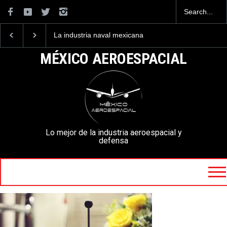
La industria naval mexicana
Entrenar a un piloto p
construirá 32 BUQUES para
volar los nuevos C-13
la Armada de México
mexicanos cuesta 2.9
MÉXICO AEROESPACIAL
millones de dólares
Lo mejor de la industria aeroespacial y
defensa