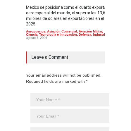
México se posiciona como el cuarto exportador
La i
aeroespacial del mundo, al superar los 13,600
BUQU
millones de dólares en exportaciones en el
Arma
2025.
Aeropuertos
,
Aviación Comercial
,
Aviación Militar
,
Ciencia, Tecnología e Innovacion
,
Defensa
,
Industria
agosto 7, 2026
Leave a Comment
Your email address will not be published.
Required fields are marked with *