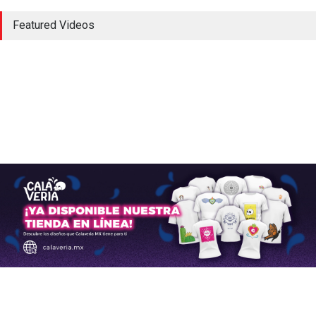
Bombardier inicia en México
Featured Videos
la producción del Global
8000, el avión civil más
rápido desde el Concorde
Aerolíneas
,
Aviación Comercial
,
Industria
octubre 24, 2024
Airbus anuncia la entrega de
766 aviones comerciales en
2024
Aerolíneas
,
Aeropuertos
,
Aviación Comercial
enero 16, 2025