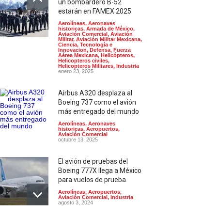
un bombardero B-52
estarán en FAMEX 2025
Aerolíneas
,
Aeronaves
historicas
,
Armada de México
,
Aviación Comercial
,
Aviación
Militar
,
Aviación Militar Mexicana
,
Ciencia, Tecnología e
Innovacion
,
Defensa
,
Fuerza
Aérea Mexicana
,
Helicópteros
,
Helicopteros civiles
,
Helicopteros Militares
,
Industria
enero 23, 2025
Airbus A320 desplaza al
Boeing 737 como el avión
más entregado del mundo
Aerolíneas
,
Aeronaves
historicas
,
Aeropuertos
,
Aviación Comercial
octubre 13, 2025
El avión de pruebas del
Boeing 777X llega a México
para vuelos de prueba
Aerolíneas
,
Aeropuertos
,
Aviación Comercial
,
Industria
agosto 3, 2024