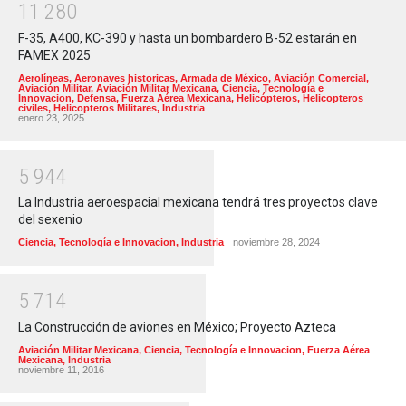
1
1
2
8
0
F-35, A400, KC-390 y hasta un bombardero B-52 estarán en
FAMEX 2025
Aerolíneas
,
Aeronaves historicas
,
Armada de México
,
Aviación Comercial
,
Aviación Militar
,
Aviación Militar Mexicana
,
Ciencia, Tecnología e
Innovacion
,
Defensa
,
Fuerza Aérea Mexicana
,
Helicópteros
,
Helicopteros
civiles
,
Helicopteros Militares
,
Industria
enero 23, 2025
5
9
4
4
La Industria aeroespacial mexicana tendrá tres proyectos clave
del sexenio
Ciencia, Tecnología e Innovacion
,
Industria
noviembre 28, 2024
5
7
1
4
La Construcción de aviones en México; Proyecto Azteca
Aviación Militar Mexicana
,
Ciencia, Tecnología e Innovacion
,
Fuerza Aérea
Mexicana
,
Industria
noviembre 11, 2016