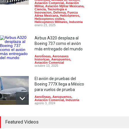
Aviación Comercial
,
Aviación
Militar
,
Aviación Militar Mexicana
,
Ciencia, Tecnología e
Innovacion
,
Defensa
,
Fuerza
Aérea Mexicana
,
Helicópteros
,
Helicopteros civiles
,
Helicopteros Militares
,
Industria
enero 23, 2025
Airbus A320 desplaza al
Boeing 737 como el avión
más entregado del mundo
Aerolíneas
,
Aeronaves
historicas
,
Aeropuertos
,
Aviación Comercial
octubre 13, 2025
El avión de pruebas del
Boeing 777X llega a México
para vuelos de prueba
Aerolíneas
,
Aeropuertos
,
Aviación Comercial
,
Industria
agosto 3, 2024
El Aeropuerto de
Featured Videos
Guadalajara inaugura una
segunda pista