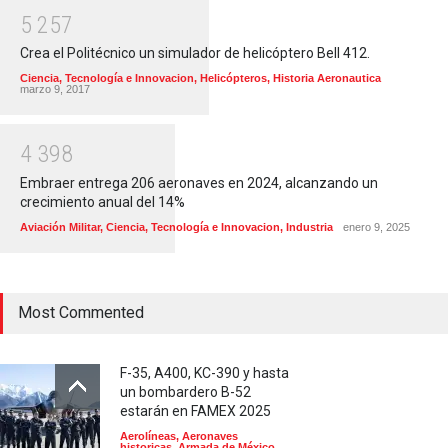
5
2
5
7
Crea el Politécnico un simulador de helicóptero Bell 412.
Ciencia, Tecnología e Innovacion
,
Helicópteros
,
Historia Aeronautica
marzo 9, 2017
4
3
9
8
Embraer entrega 206 aeronaves en 2024, alcanzando un
crecimiento anual del 14%
Aviación Militar
,
Ciencia, Tecnología e Innovacion
,
Industria
enero 9, 2025
Most Commented
F-35, A400, KC-390 y hasta
un bombardero B-52
estarán en FAMEX 2025
Aerolíneas
,
Aeronaves
historicas
,
Armada de México
,