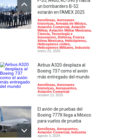
F-35, A400, KC-390 y hasta
un bombardero B-52
estarán en FAMEX 2025
Aerolíneas
,
Aeronaves
historicas
,
Armada de México
,
Aviación Comercial
,
Aviación
Militar
,
Aviación Militar Mexicana
,
Ciencia, Tecnología e
Innovacion
,
Defensa
,
Fuerza
Aérea Mexicana
,
Helicópteros
,
Helicopteros civiles
,
Helicopteros Militares
,
Industria
enero 23, 2025
Airbus A320 desplaza al
Boeing 737 como el avión
más entregado del mundo
Aerolíneas
,
Aeronaves
historicas
,
Aeropuertos
,
Aviación Comercial
octubre 13, 2025
El avión de pruebas del
Boeing 777X llega a México
para vuelos de prueba
Aerolíneas
,
Aeropuertos
,
Aviación Comercial
,
Industria
agosto 3, 2024