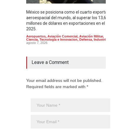
México se posiciona como el cuarto exportador
La i
aeroespacial del mundo, al superar los 13,600
BUQU
millones de dólares en exportaciones en el
Arma
2025.
Aeropuertos
,
Aviación Comercial
,
Aviación Militar
,
Ciencia, Tecnología e Innovacion
,
Defensa
,
Industria
agosto 7, 2026
Leave a Comment
Your email address will not be published.
Required fields are marked with *