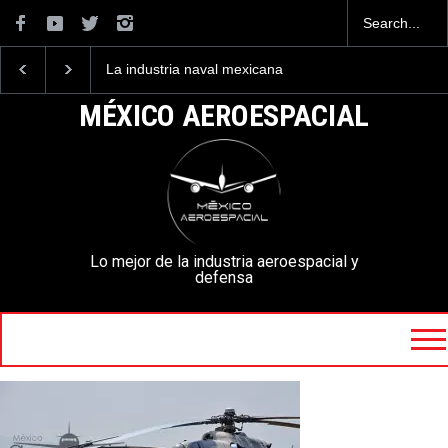
La industria naval mexicana
Entrenar a un piloto p
construirá 32 BUQUES para
volar los nuevos C-13
la Armada de México
mexicanos cuesta 2.9
MÉXICO AEROESPACIAL
millones de dólares
Lo mejor de la industria aeroespacial y
defensa