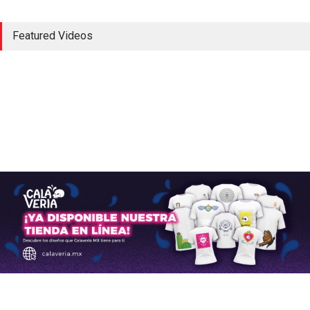
El Aeropuerto de
Featured Videos
Guadalajara inaugura una
segunda pista
Aerolíneas
,
Aeropuertos
julio 24, 2024
Los aviones A320 de Airbus
normalizan su servicio tras
una alerta que afectó vuelos
en todo el mundo
Aerolíneas
,
Aeropuertos
,
Aviación Comercial
noviembre 30, 2025