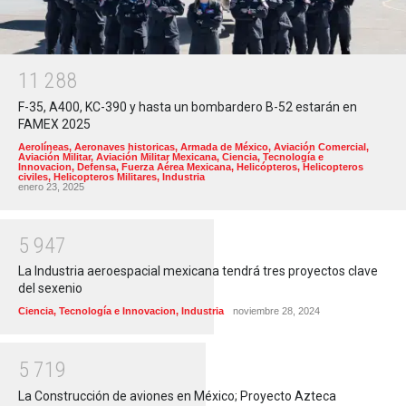
1
1
2
8
8
F-35, A400, KC-390 y hasta un bombardero B-52 estarán en
FAMEX 2025
Aerolíneas
,
Aeronaves historicas
,
Armada de México
,
Aviación Comercial
,
Aviación Militar
,
Aviación Militar Mexicana
,
Ciencia, Tecnología e
Innovacion
,
Defensa
,
Fuerza Aérea Mexicana
,
Helicópteros
,
Helicopteros
civiles
,
Helicopteros Militares
,
Industria
enero 23, 2025
5
9
4
7
La Industria aeroespacial mexicana tendrá tres proyectos clave
del sexenio
Ciencia, Tecnología e Innovacion
,
Industria
noviembre 28, 2024
5
7
1
9
La Construcción de aviones en México; Proyecto Azteca