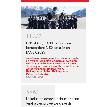
1
1
3
3
2
F-35, A400, KC-390 y hasta un
bombardero B-52 estarán en
FAMEX 2025
Aerolíneas
,
Aeronaves historicas
,
Armada
de México
,
Aviación Comercial
,
Aviación
Militar
,
Aviación Militar Mexicana
,
Ciencia,
Tecnología e Innovacion
,
Defensa
,
Fuerza
Aérea Mexicana
,
Helicópteros
,
Helicopteros civiles
,
Helicopteros
Militares
,
Industria
enero 23, 2025
5
9
6
3
La Industria aeroespacial mexicana
tendrá tres proyectos clave del