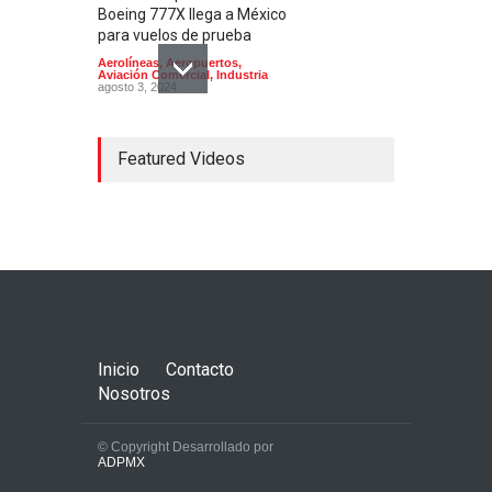
Boeing 777X llega a México
para vuelos de prueba
Aerolíneas
,
Aeropuertos
,
Aviación Comercial
,
Industria
agosto 3, 2024
Featured Videos
La AFAC publica los
Indicadores de la Aviación
Mexicana 2022
Aerolíneas
,
Aeropuertos
,
Aviación Comercial
febrero 4, 2023
Inicio
Contacto
Nosotros
© Copyright Desarrollado por
ADPMX