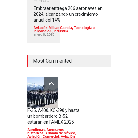
Embraer entrega 206 aeronaves en
2024, alcanzando un crecimiento
anual del 14%
Aviación Militar
,
Ciencia, Tecnología e
Innovacion
,
Industria
enero 9, 2025
Most Commented
F-35, A400, KC-390 y hasta
un bombardero B-52
estarán en FAMEX 2025
Aerolíneas
,
Aeronaves
historicas
,
Armada de México
,
Aviación Comercial
,
Aviación