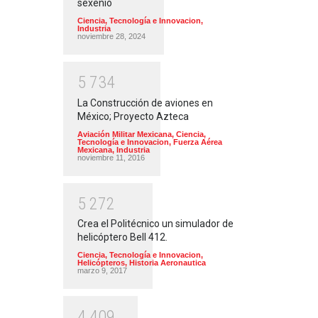
sexenio
Ciencia, Tecnología e Innovacion
,
Industria
noviembre 28, 2024
5
7
3
4
La Construcción de aviones en
México; Proyecto Azteca
Aviación Militar Mexicana
,
Ciencia,
Tecnología e Innovacion
,
Fuerza Aérea
Mexicana
,
Industria
noviembre 11, 2016
5
2
7
2
Crea el Politécnico un simulador de
helicóptero Bell 412.
Ciencia, Tecnología e Innovacion
,
Helicópteros
,
Historia Aeronautica
marzo 9, 2017
4
4
0
9