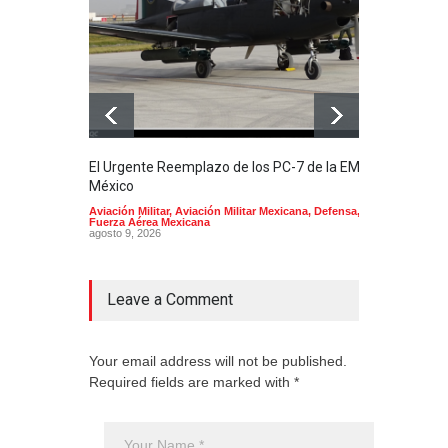
El Urgente Reemplazo de los PC-7 de la EMA en
La m
México
Mund
Aviación Militar
,
Aviación Militar Mexicana
,
Defensa
,
Aerol
Fuerza Aérea Mexicana
agost
agosto 9, 2026
Leave a Comment
Your email address will not be published.
Required fields are marked with *