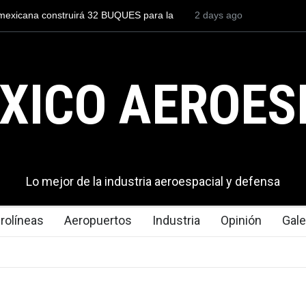
to para volar los nuevos C-130J mexicanos
4 days ago
México se posiciona co
s de dólares
del mundo, al superar 
exportaciones en el 20
XICO AEROES
Lo mejor de la industria aeroespacial y defensa
rolíneas
Aeropuertos
Industria
Opinión
Gale