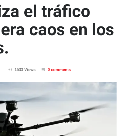
za el tráfico
era caos en los
s.
1533 Views
0 comments