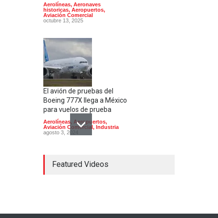
Aerolíneas
,
Aeronaves
historicas
,
Aeropuertos
,
Aviación Comercial
octubre 13, 2025
El avión de pruebas del
Boeing 777X llega a México
para vuelos de prueba
Aerolíneas
,
Aeropuertos
,
Aviación Comercial
,
Industria
agosto 3, 2024
Featured Videos
El Aeropuerto de
Guadalajara inaugura una