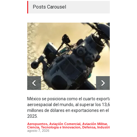
Posts Carousel
México se posiciona como el cuarto exportador
La i
aeroespacial del mundo, al superar los 13,600
BUQU
millones de dólares en exportaciones en el
Arma
2025.
Aeropuertos
,
Aviación Comercial
,
Aviación Militar
,
Ciencia, Tecnología e Innovacion
,
Defensa
,
Industria
agosto 7, 2026