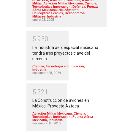
de México
,
Aviación Comercial
,
Aviación
Militar
,
Aviación Militar Mexicana
,
Ciencia,
Tecnología e Innovacion
,
Defensa
,
Fuerza
Aérea Mexicana
,
Helicópteros
,
Helicopteros civiles
,
Helicopteros
Militares
,
Industria
enero 23, 2025
5
9
5
0
La Industria aeroespacial mexicana
tendrá tres proyectos clave del
sexenio
Ciencia, Tecnología e Innovacion
,
Industria
noviembre 28, 2024
5
7
2
1
La Construcción de aviones en
México; Proyecto Azteca
Aviación Militar Mexicana
,
Ciencia,
Tecnología e Innovacion
,
Fuerza Aérea
Mexicana
,
Industria
noviembre 11, 2016