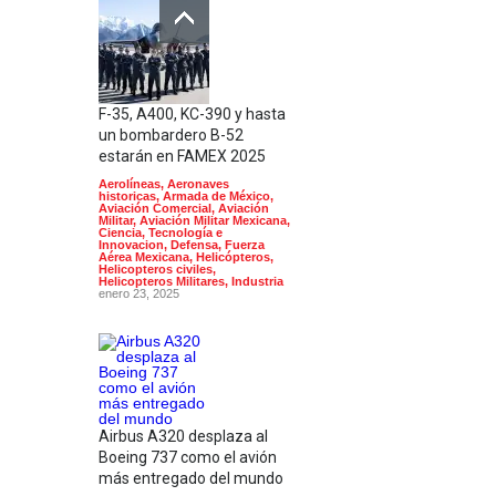
F-35, A400, KC-390 y hasta
un bombardero B-52
estarán en FAMEX 2025
Aerolíneas
,
Aeronaves
historicas
,
Armada de México
,
Aviación Comercial
,
Aviación
Militar
,
Aviación Militar Mexicana
,
Ciencia, Tecnología e
Innovacion
,
Defensa
,
Fuerza
Aérea Mexicana
,
Helicópteros
,
Helicopteros civiles
,
Helicopteros Militares
,
Industria
enero 23, 2025
Airbus A320 desplaza al
Boeing 737 como el avión
más entregado del mundo