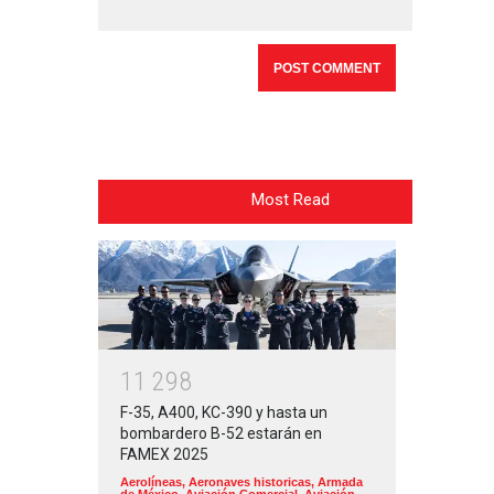
Most Read
1
1
2
9
8
F-35, A400, KC-390 y hasta un
bombardero B-52 estarán en
FAMEX 2025
Aerolíneas
,
Aeronaves historicas
,
Armada