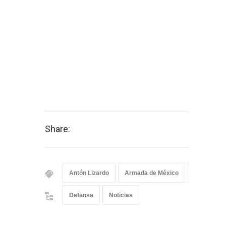
Share:
Antón Lizardo
Armada de México
Heroica Es
Defensa
Noticias