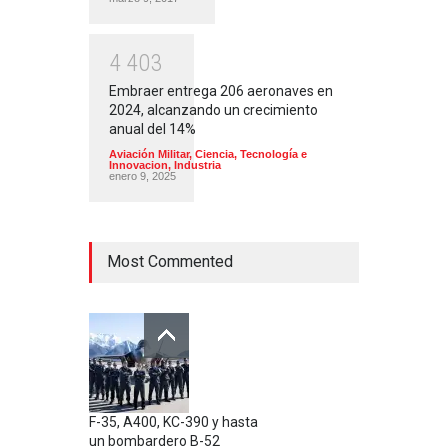
4
4
0
3
Embraer entrega 206 aeronaves en
2024, alcanzando un crecimiento
anual del 14%
Aviación Militar
,
Ciencia, Tecnología e
Innovacion
,
Industria
enero 9, 2025
Most Commented
F-35, A400, KC-390 y hasta
un bombardero B-52