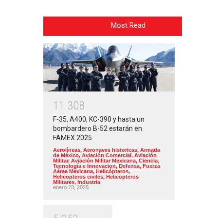
Most Read
1
1
3
0
8
F-35, A400, KC-390 y hasta un
bombardero B-52 estarán en
FAMEX 2025
Aerolíneas
,
Aeronaves historicas
,
Armada
de México
,
Aviación Comercial
,
Aviación
Militar
,
Aviación Militar Mexicana
,
Ciencia,
Tecnología e Innovacion
,
Defensa
,
Fuerza
Aérea Mexicana
,
Helicópteros
,
Helicopteros civiles
,
Helicopteros
Militares
,
Industria
enero 23, 2025