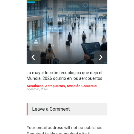
La mayor lección tecnológica que dejó el
Méxi
Mundial 2026 ocurrió en los aeropuertos
aero
mill
Aerolíneas
,
Aeropuertos
,
Aviación Comercial
agosto 8, 2026
2025
Aero
Cienc
agost
Leave a Comment
Your email address will not be published.
Required fields are marked with *