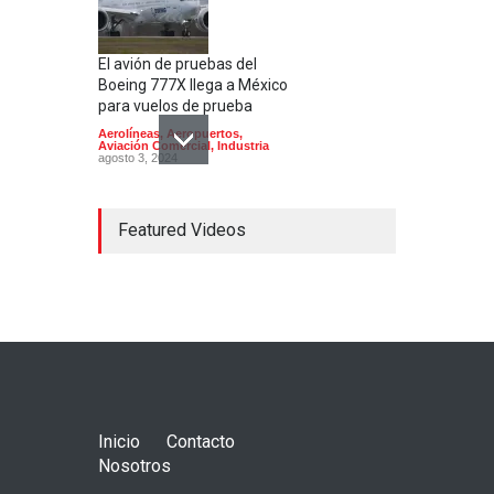
El avión de pruebas del
Boeing 777X llega a México
para vuelos de prueba
Aerolíneas
,
Aeropuertos
,
Aviación Comercial
,
Industria
agosto 3, 2024
Featured Videos
Aeropuerto de Culiacán;
estado de sitio
Aerolíneas
,
Aeropuertos
,
Aviación Comercial
,
Aviación
Militar
,
Helicópteros
enero 7, 2023
Inicio
Contacto
Nosotros