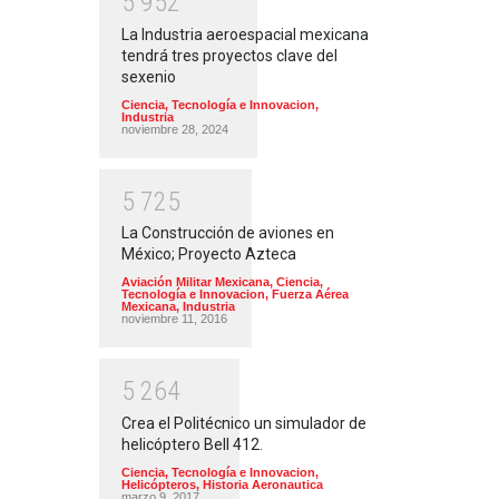
5
9
5
2
La Industria aeroespacial mexicana
tendrá tres proyectos clave del
sexenio
Ciencia, Tecnología e Innovacion
,
Industria
noviembre 28, 2024
5
7
2
5
La Construcción de aviones en
México; Proyecto Azteca
Aviación Militar Mexicana
,
Ciencia,
Tecnología e Innovacion
,
Fuerza Aérea
Mexicana
,
Industria
noviembre 11, 2016
5
2
6
4
Crea el Politécnico un simulador de
helicóptero Bell 412.
Ciencia, Tecnología e Innovacion
,
Helicópteros
,
Historia Aeronautica
marzo 9, 2017