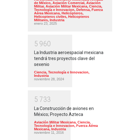
de México
,
Aviación Comercial
,
Aviación
Militar
,
Aviación Militar Mexicana
,
Ciencia,
Tecnología e Innovacion
,
Defensa
,
Fuerza
Aérea Mexicana
,
Helicópteros
,
Helicopteros civiles
,
Helicopteros
Militares
,
Industria
enero 23, 2025
5
9
6
0
La Industria aeroespacial mexicana
tendrá tres proyectos clave del
sexenio
Ciencia, Tecnología e Innovacion
,
Industria
noviembre 28, 2024
5
7
3
3
La Construcción de aviones en
México; Proyecto Azteca
Aviación Militar Mexicana
,
Ciencia,
Tecnología e Innovacion
,
Fuerza Aérea
Mexicana
,
Industria
noviembre 11, 2016