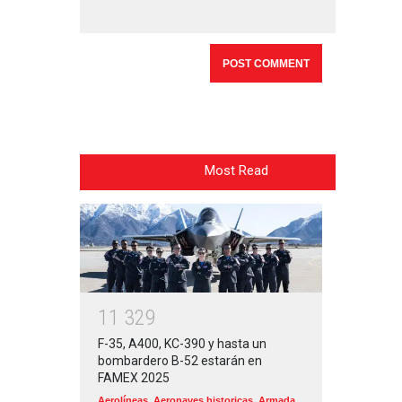
Most Read
1
1
3
2
9
F-35, A400, KC-390 y hasta un
bombardero B-52 estarán en
FAMEX 2025
Aerolíneas
,
Aeronaves historicas
,
Armada