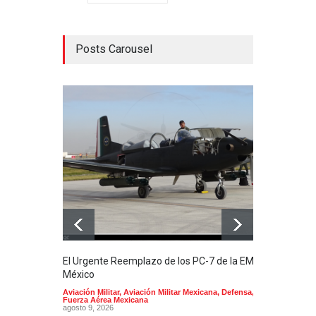
Posts Carousel
El Urgente Reemplazo de los PC-7 de la EMA en
La m
México
Mund
Aviación Militar
,
Aviación Militar Mexicana
,
Defensa
,
Aerol
Fuerza Aérea Mexicana
agost
agosto 9, 2026