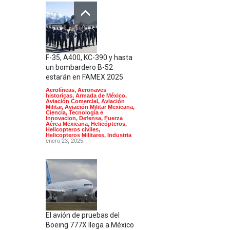
F-35, A400, KC-390 y hasta
un bombardero B-52
estarán en FAMEX 2025
Aerolíneas
,
Aeronaves
historicas
,
Armada de México
,
Aviación Comercial
,
Aviación
Militar
,
Aviación Militar Mexicana
,
Ciencia, Tecnología e
Innovacion
,
Defensa
,
Fuerza
Aérea Mexicana
,
Helicópteros
,
Helicopteros civiles
,
Helicopteros Militares
,
Industria
enero 23, 2025
El avión de pruebas del
Boeing 777X llega a México