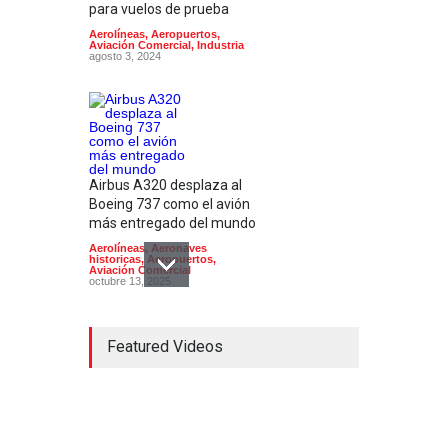
para vuelos de prueba
Aerolíneas
,
Aeropuertos
,
Aviación Comercial
,
Industria
agosto 3, 2024
Airbus A320 desplaza al
Boeing 737 como el avión
más entregado del mundo
Aerolíneas
,
Aeronaves
historicas
,
Aeropuertos
,
Aviación Comercial
octubre 13, 2025
Featured Videos
En su 90 aniversario
Aeroméxico cambia de