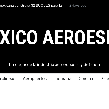
to para volar los nuevos C-130J mexicanos
2 days ago
México se posiciona co
s de dólares
del mundo, al superar 
exportaciones en el 20
XICO AEROES
Lo mejor de la industria aeroespacial y defensa
rolíneas
Aeropuertos
Industria
Opinión
Gale