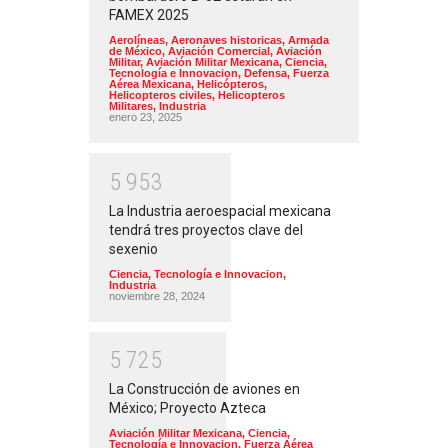
FAMEX 2025
Aerolíneas
,
Aeronaves historicas
,
Armada
de México
,
Aviación Comercial
,
Aviación
Militar
,
Aviación Militar Mexicana
,
Ciencia,
Tecnología e Innovacion
,
Defensa
,
Fuerza
Aérea Mexicana
,
Helicópteros
,
Helicopteros civiles
,
Helicopteros
Militares
,
Industria
enero 23, 2025
5
9
5
3
La Industria aeroespacial mexicana
tendrá tres proyectos clave del
sexenio
Ciencia, Tecnología e Innovacion
,
Industria
noviembre 28, 2024
5
7
2
5
La Construcción de aviones en
México; Proyecto Azteca
Aviación Militar Mexicana
,
Ciencia,
Tecnología e Innovacion
,
Fuerza Aérea