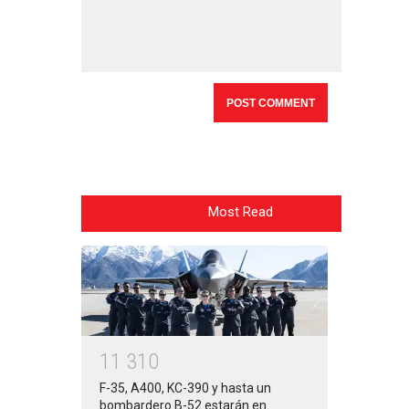
Most Read
1
1
3
1
0
F-35, A400, KC-390 y hasta un
bombardero B-52 estarán en