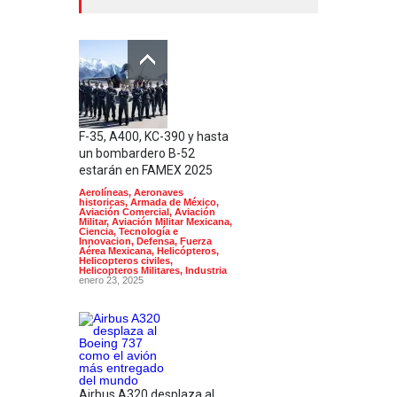
F-35, A400, KC-390 y hasta
un bombardero B-52
estarán en FAMEX 2025
Aerolíneas
,
Aeronaves
historicas
,
Armada de México
,
Aviación Comercial
,
Aviación
Militar
,
Aviación Militar Mexicana
,
Ciencia, Tecnología e
Innovacion
,
Defensa
,
Fuerza
Aérea Mexicana
,
Helicópteros
,
Helicopteros civiles
,
Helicopteros Militares
,
Industria
enero 23, 2025
Airbus A320 desplaza al