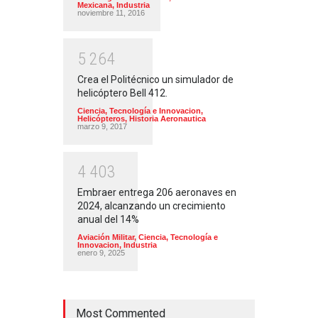
Mexicana
,
Industria
noviembre 11, 2016
5
2
6
4
Crea el Politécnico un simulador de
helicóptero Bell 412.
Ciencia, Tecnología e Innovacion
,
Helicópteros
,
Historia Aeronautica
marzo 9, 2017
4
4
0
3
Embraer entrega 206 aeronaves en
2024, alcanzando un crecimiento
anual del 14%
Aviación Militar
,
Ciencia, Tecnología e
Innovacion
,
Industria
enero 9, 2025
Most Commented