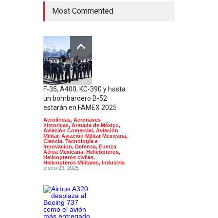
Most Commented
F-35, A400, KC-390 y hasta
un bombardero B-52
estarán en FAMEX 2025
Aerolíneas
,
Aeronaves
historicas
,
Armada de México
,
Aviación Comercial
,
Aviación
Militar
,
Aviación Militar Mexicana
,
Ciencia, Tecnología e
Innovacion
,
Defensa
,
Fuerza
Aérea Mexicana
,
Helicópteros
,
Helicopteros civiles
,
Helicopteros Militares
,
Industria
enero 23, 2025