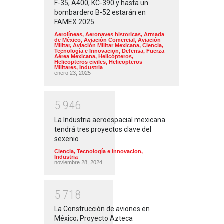
F-35, A400, KC-390 y hasta un
bombardero B-52 estarán en
FAMEX 2025
Aerolíneas
,
Aeronaves historicas
,
Armada
de México
,
Aviación Comercial
,
Aviación
Militar
,
Aviación Militar Mexicana
,
Ciencia,
Tecnología e Innovacion
,
Defensa
,
Fuerza
Aérea Mexicana
,
Helicópteros
,
Helicopteros civiles
,
Helicopteros
Militares
,
Industria
enero 23, 2025
5
9
4
6
La Industria aeroespacial mexicana
tendrá tres proyectos clave del
sexenio
Ciencia, Tecnología e Innovacion
,
Industria
noviembre 28, 2024
5
7
1
8
La Construcción de aviones en
México; Proyecto Azteca