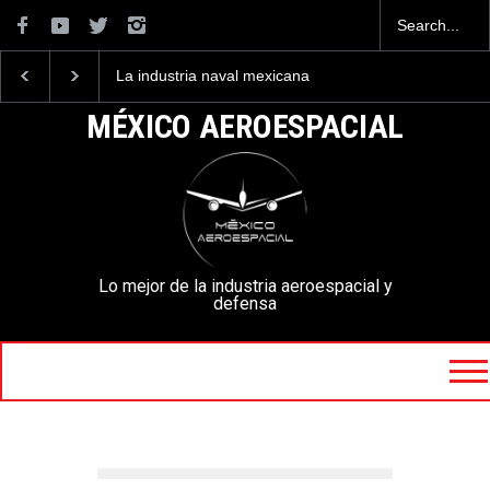
La industria naval mexicana
Entrenar a un piloto pa
construirá 32 BUQUES para
volar los nuevos C-130
la Armada de México
mexicanos cuesta 2.9
MÉXICO AEROESPACIAL
millones de dólares
Lo mejor de la industria aeroespacial y
defensa