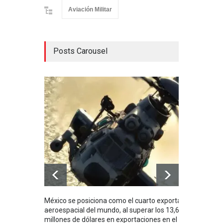
Aviación Militar
Posts Carousel
México se posiciona como el cuarto exportador
La i
aeroespacial del mundo, al superar los 13,600
BUQU
millones de dólares en exportaciones en el
Arma