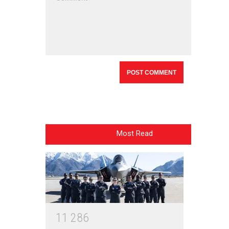
Most Read
1
1
2
8
6