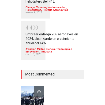
helicóptero Bell 412.
Ciencia, Tecnología e Innovacion
,
Helicópteros
,
Historia Aeronautica
marzo 9, 2017
4
4
0
0
Embraer entrega 206 aeronaves en
2024, alcanzando un crecimiento
anual del 14%
Aviación Militar
,
Ciencia, Tecnología e
Innovacion
,
Industria
enero 9, 2025
Most Commented