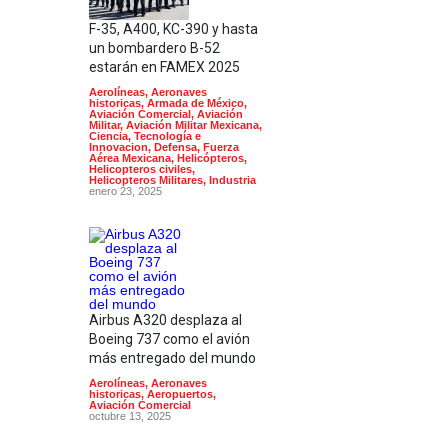
F-35, A400, KC-390 y hasta
un bombardero B-52
estarán en FAMEX 2025
Aerolíneas
,
Aeronaves
historicas
,
Armada de México
,
Aviación Comercial
,
Aviación
Militar
,
Aviación Militar Mexicana
,
Ciencia, Tecnología e
Innovacion
,
Defensa
,
Fuerza
Aérea Mexicana
,
Helicópteros
,
Helicopteros civiles
,
Helicopteros Militares
,
Industria
enero 23, 2025
Airbus A320 desplaza al
Boeing 737 como el avión
más entregado del mundo
Aerolíneas
,
Aeronaves
historicas
,
Aeropuertos
,
Aviación Comercial
octubre 13, 2025