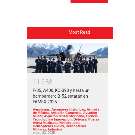
Most Read
1
1
2
8
8
F-35, A400, KC-390 y hasta un
bombardero B-52 estarán en
FAMEX 2025
Aerolíneas
,
Aeronaves historicas
,
Armada
de México
,
Aviación Comercial
,
Aviación
Militar
,
Aviación Militar Mexicana
,
Ciencia,
Tecnología e Innovacion
,
Defensa
,
Fuerza
Aérea Mexicana
,
Helicópteros
,
Helicopteros civiles
,
Helicopteros
Militares
,
Industria
enero 23, 2025