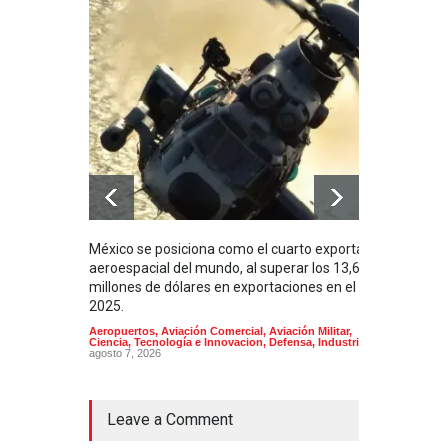
México se posiciona como el cuarto exportador
La i
aeroespacial del mundo, al superar los 13,600
BUQU
millones de dólares en exportaciones en el
Arma
2025.
Aeropuertos
,
Aviación Comercial
,
Aviación Militar
,
Ciencia, Tecnología e Innovacion
,
Defensa
,
Industria
agosto 7, 2026
Leave a Comment