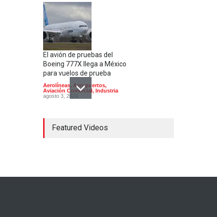
El avión de pruebas del
Boeing 777X llega a México
para vuelos de prueba
Aerolíneas
,
Aeropuertos
,
Aviación Comercial
,
Industria
agosto 3, 2024
Featured Videos
Aeroméxico recibe un nuevo
Boeing 737 MAX 9
Aerolíneas
,
Aviación Comercial
agosto 21, 2024