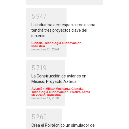
5
9
4
7
La Industria aeroespacial mexicana
tendrá tres proyectos clave del
sexenio
Ciencia, Tecnología e Innovacion
,
Industria
noviembre 28, 2024
5
7
1
9
La Construcción de aviones en
México; Proyecto Azteca
Aviación Militar Mexicana
,
Ciencia,
Tecnología e Innovacion
,
Fuerza Aérea
Mexicana
,
Industria
noviembre 11, 2016
5
2
6
0
Crea el Politécnico un simulador de