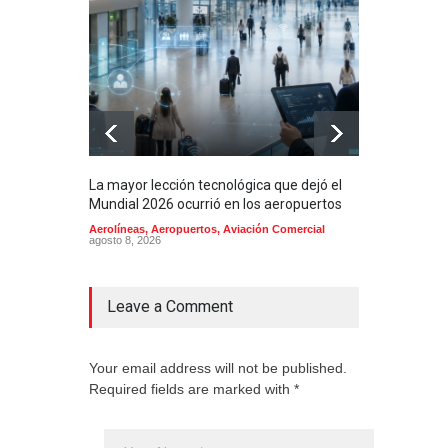
La mayor lección tecnológica que dejó el
Méxi
Mundial 2026 ocurrió en los aeropuertos
aero
mill
Aerolíneas
,
Aeropuertos
,
Aviación Comercial
agosto 8, 2026
2025
Aero
Cienc
agost
Leave a Comment
Your email address will not be published.
Required fields are marked with *