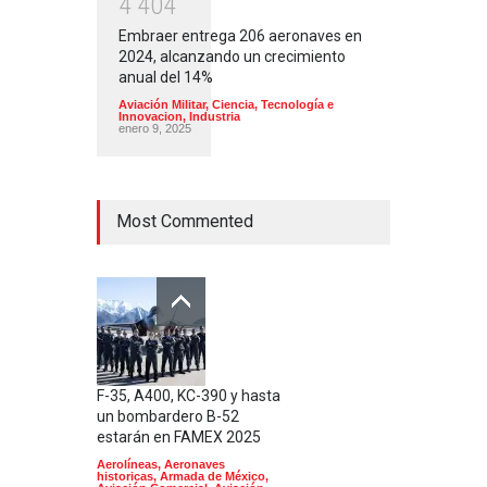
4
4
0
4
Embraer entrega 206 aeronaves en
2024, alcanzando un crecimiento
anual del 14%
Aviación Militar
,
Ciencia, Tecnología e
Innovacion
,
Industria
enero 9, 2025
Most Commented
F-35, A400, KC-390 y hasta
un bombardero B-52
estarán en FAMEX 2025
Aerolíneas
,
Aeronaves
historicas
,
Armada de México
,