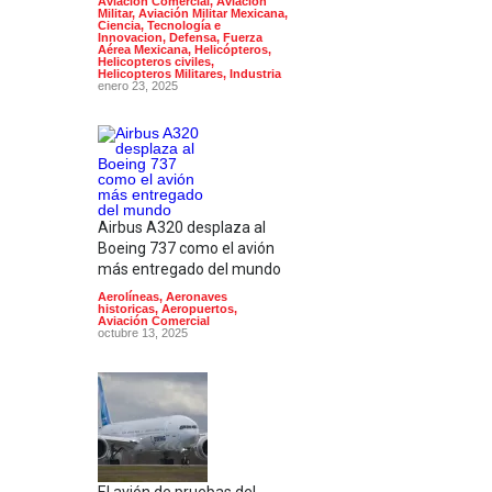
Aviación Comercial
,
Aviación
Militar
,
Aviación Militar Mexicana
,
Ciencia, Tecnología e
Innovacion
,
Defensa
,
Fuerza
Aérea Mexicana
,
Helicópteros
,
Helicopteros civiles
,
Helicopteros Militares
,
Industria
enero 23, 2025
Airbus A320 desplaza al
Boeing 737 como el avión
más entregado del mundo
Aerolíneas
,
Aeronaves
historicas
,
Aeropuertos
,
Aviación Comercial
octubre 13, 2025