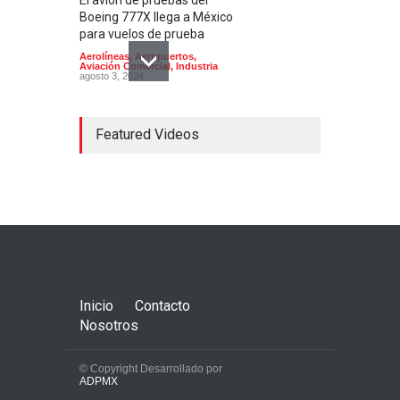
El avión de pruebas del
Boeing 777X llega a México
para vuelos de prueba
Aerolíneas
,
Aeropuertos
,
Aviación Comercial
,
Industria
agosto 3, 2024
Featured Videos
América Latina necesitará
2.550 aviones nuevos en los
próximos 20 años
Aerolíneas
,
Aeropuertos
,
Aviación Comercial
octubre 22, 2022
Inicio
Contacto
Nosotros
© Copyright Desarrollado por
ADPMX