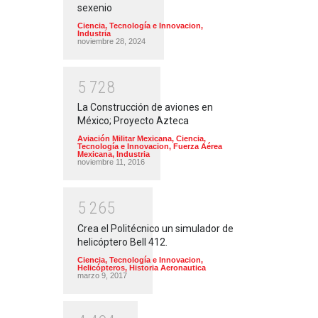
sexenio
Ciencia, Tecnología e Innovacion
,
Industria
noviembre 28, 2024
5
7
2
8
La Construcción de aviones en
México; Proyecto Azteca
Aviación Militar Mexicana
,
Ciencia,
Tecnología e Innovacion
,
Fuerza Aérea
Mexicana
,
Industria
noviembre 11, 2016
5
2
6
5
Crea el Politécnico un simulador de
helicóptero Bell 412.
Ciencia, Tecnología e Innovacion
,
Helicópteros
,
Historia Aeronautica
marzo 9, 2017