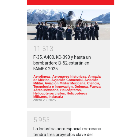
1
1
3
1
3
F-35, A400, KC-390 y hasta un
bombardero B-52 estarán en
FAMEX 2025
Aerolíneas
,
Aeronaves historicas
,
Armada
de México
,
Aviación Comercial
,
Aviación
Militar
,
Aviación Militar Mexicana
,
Ciencia,
Tecnología e Innovacion
,
Defensa
,
Fuerza
Aérea Mexicana
,
Helicópteros
,
Helicopteros civiles
,
Helicopteros
Militares
,
Industria
enero 23, 2025
5
9
5
5
La Industria aeroespacial mexicana
tendrá tres proyectos clave del