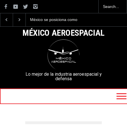
La industria naval mexicana
La mayor lección
construirá 32 BUQUES para
tecnológica que dejó e
la Armada de México
Mundial 2026 ocurrió 
MÉXICO AEROESPACIAL
aeropuertos
Lo mejor de la industria aeroespacial y
defensa