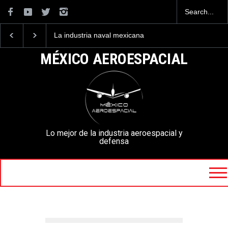
La industria naval mexicana
Entrenar a un piloto para
construirá 32 BUQUES para
volar los nuevos C-130J
la Armada de México
mexicanos cuesta 2.9
MÉXICO AEROESPACIAL
millones de dólares
Lo mejor de la industria aeroespacial y
defensa