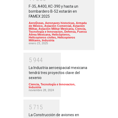
F-35, A400, KC-390 y hasta un
bombardero B-52 estarán en
FAMEX 2025
Aerolíneas
,
Aeronaves historicas
,
Armada
de México
,
Aviación Comercial
,
Aviación
Militar
,
Aviación Militar Mexicana
,
Ciencia,
Tecnología e Innovacion
,
Defensa
,
Fuerza
Aérea Mexicana
,
Helicópteros
,
Helicopteros civiles
,
Helicopteros
Militares
,
Industria
enero 23, 2025
5
9
4
4
La Industria aeroespacial mexicana
tendrá tres proyectos clave del
sexenio
Ciencia, Tecnología e Innovacion
,
Industria
noviembre 28, 2024
5
7
1
5
La Construcción de aviones en