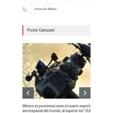
Aviación Militar
Posts Carousel
México se posiciona como el cuarto exportador
La i
aeroespacial del mundo, al superar los 13,600
BUQU