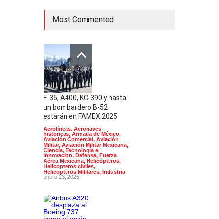
Most Commented
F-35, A400, KC-390 y hasta
un bombardero B-52
estarán en FAMEX 2025
Aerolíneas
,
Aeronaves
historicas
,
Armada de México
,
Aviación Comercial
,
Aviación
Militar
,
Aviación Militar Mexicana
,
Ciencia, Tecnología e
Innovacion
,
Defensa
,
Fuerza
Aérea Mexicana
,
Helicópteros
,
Helicopteros civiles
,
Helicopteros Militares
,
Industria
enero 23, 2025