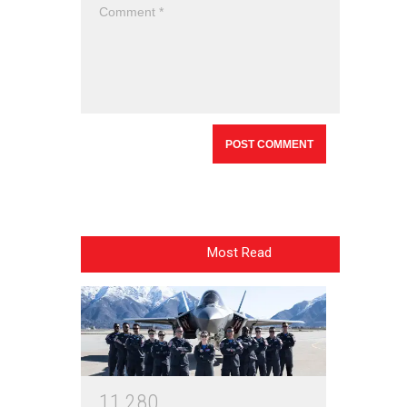
Most Read
1
1
2
8
0