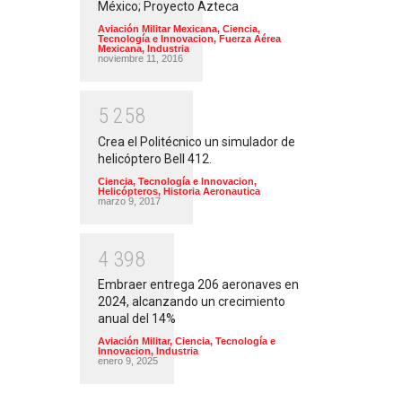
México; Proyecto Azteca
Aviación Militar Mexicana
,
Ciencia,
Tecnología e Innovacion
,
Fuerza Aérea
Mexicana
,
Industria
noviembre 11, 2016
5
2
5
8
Crea el Politécnico un simulador de
helicóptero Bell 412.
Ciencia, Tecnología e Innovacion
,
Helicópteros
,
Historia Aeronautica
marzo 9, 2017
4
3
9
8
Embraer entrega 206 aeronaves en
2024, alcanzando un crecimiento
anual del 14%
Aviación Militar
,
Ciencia, Tecnología e
Innovacion
,
Industria
enero 9, 2025