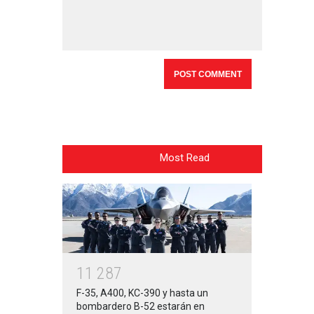
Most Read
1
1
2
8
7
F-35, A400, KC-390 y hasta un
bombardero B-52 estarán en