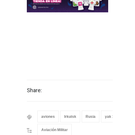
Share:
aviones
Irkutsk
Rusia
yak 152
Yák
Aviación Militar