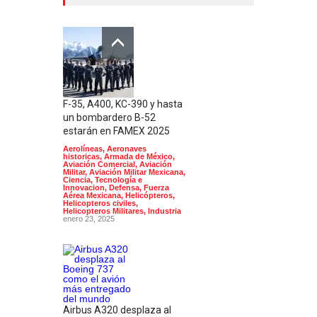
F-35, A400, KC-390 y hasta
un bombardero B-52
estarán en FAMEX 2025
Aerolíneas
,
Aeronaves
historicas
,
Armada de México
,
Aviación Comercial
,
Aviación
Militar
,
Aviación Militar Mexicana
,
Ciencia, Tecnología e
Innovacion
,
Defensa
,
Fuerza
Aérea Mexicana
,
Helicópteros
,
Helicopteros civiles
,
Helicopteros Militares
,
Industria
enero 23, 2025
Airbus A320 desplaza al