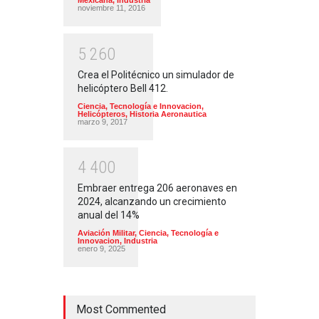
Mexicana
,
Industria
noviembre 11, 2016
5
2
6
0
Crea el Politécnico un simulador de
helicóptero Bell 412.
Ciencia, Tecnología e Innovacion
,
Helicópteros
,
Historia Aeronautica
marzo 9, 2017
4
4
0
0
Embraer entrega 206 aeronaves en
2024, alcanzando un crecimiento
anual del 14%
Aviación Militar
,
Ciencia, Tecnología e
Innovacion
,
Industria
enero 9, 2025
Most Commented