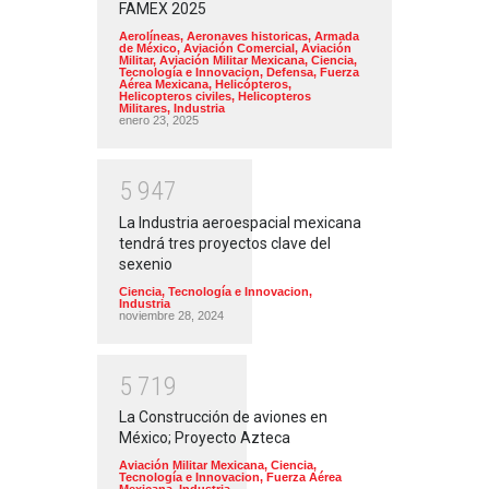
FAMEX 2025
Aerolíneas
,
Aeronaves historicas
,
Armada
de México
,
Aviación Comercial
,
Aviación
Militar
,
Aviación Militar Mexicana
,
Ciencia,
Tecnología e Innovacion
,
Defensa
,
Fuerza
Aérea Mexicana
,
Helicópteros
,
Helicopteros civiles
,
Helicopteros
Militares
,
Industria
enero 23, 2025
5
9
4
7
La Industria aeroespacial mexicana
tendrá tres proyectos clave del
sexenio
Ciencia, Tecnología e Innovacion
,
Industria
noviembre 28, 2024
5
7
1
9
La Construcción de aviones en
México; Proyecto Azteca
Aviación Militar Mexicana
,
Ciencia,
Tecnología e Innovacion
,
Fuerza Aérea