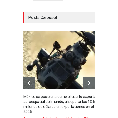
Posts Carousel
México se posiciona como el cuarto exportador
La i
aeroespacial del mundo, al superar los 13,600
BUQU
millones de dólares en exportaciones en el
Arma
2025.