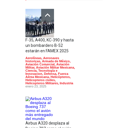
F-35, A400, KC-390 y hasta
un bombardero B-52
estarán en FAMEX 2025
Aerolíneas
,
Aeronaves
historicas
,
Armada de México
,
Aviación Comercial
,
Aviación
Militar
,
Aviación Militar Mexicana
,
Ciencia, Tecnología e
Innovacion
,
Defensa
,
Fuerza
Aérea Mexicana
,
Helicópteros
,
Helicopteros civiles
,
Helicopteros Militares
,
Industria
enero 23, 2025
Airbus A320 desplaza al