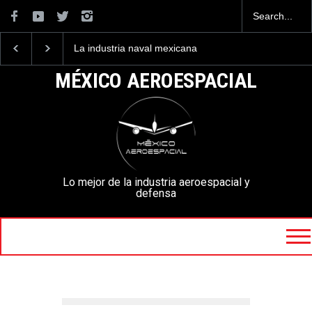
La industria naval mexicana
Entrenar a un piloto pa
construirá 32 BUQUES para
volar los nuevos C-130
la Armada de México
mexicanos cuesta 2.9
MÉXICO AEROESPACIAL
millones de dólares
Lo mejor de la industria aeroespacial y
defensa