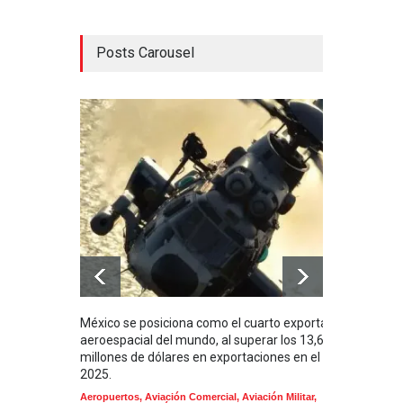
Posts Carousel
México se posiciona como el cuarto exportador
La i
aeroespacial del mundo, al superar los 13,600
BUQU
millones de dólares en exportaciones en el
Arma
2025.
Aeropuertos
,
Aviación Comercial
,
Aviación Militar
,