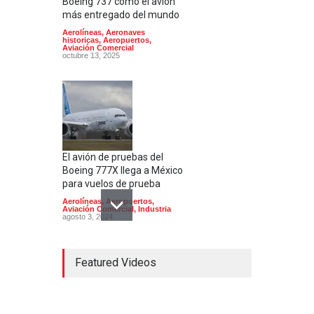
Boeing 737 como el avión
más entregado del mundo
Aerolíneas
,
Aeronaves
historicas
,
Aeropuertos
,
Aviación Comercial
octubre 13, 2025
El avión de pruebas del
Boeing 777X llega a México
para vuelos de prueba
Aerolíneas
,
Aeropuertos
,
Aviación Comercial
,
Industria
agosto 3, 2024
Featured Videos