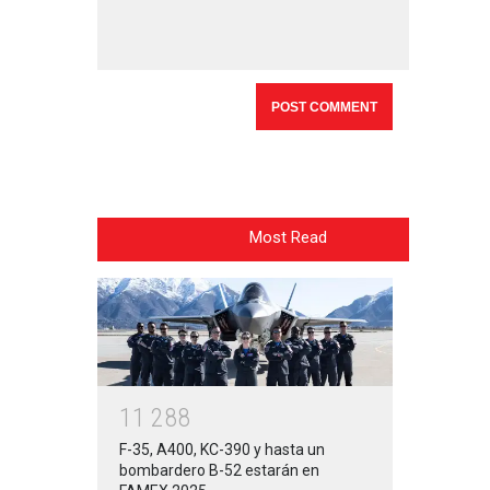
Most Read
1
1
2
8
8
F-35, A400, KC-390 y hasta un
bombardero B-52 estarán en