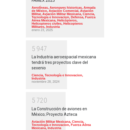
FAMEX 2025
Aerolíneas
,
Aeronaves historicas
,
Armada
de México
,
Aviación Comercial
,
Aviación
Militar
,
Aviación Militar Mexicana
,
Ciencia,
Tecnología e Innovacion
,
Defensa
,
Fuerza
Aérea Mexicana
,
Helicópteros
,
Helicopteros civiles
,
Helicopteros
Militares
,
Industria
enero 23, 2025
5
9
4
7
La Industria aeroespacial mexicana
tendrá tres proyectos clave del
sexenio
Ciencia, Tecnología e Innovacion
,
Industria
noviembre 28, 2024
5
7
2
0
La Construcción de aviones en
México; Proyecto Azteca
Aviación Militar Mexicana
,
Ciencia,
Tecnología e Innovacion
,
Fuerza Aérea
Mexicana
,
Industria