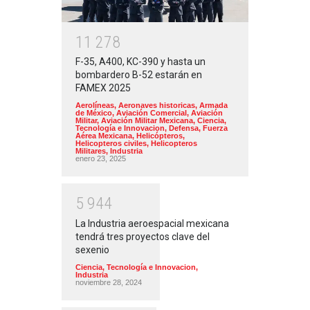
1
1
2
7
8
F-35, A400, KC-390 y hasta un
bombardero B-52 estarán en
FAMEX 2025
Aerolíneas
,
Aeronaves historicas
,
Armada
de México
,
Aviación Comercial
,
Aviación
Militar
,
Aviación Militar Mexicana
,
Ciencia,
Tecnología e Innovacion
,
Defensa
,
Fuerza
Aérea Mexicana
,
Helicópteros
,
Helicopteros civiles
,
Helicopteros
Militares
,
Industria
enero 23, 2025
5
9
4
4
La Industria aeroespacial mexicana
tendrá tres proyectos clave del
sexenio
Ciencia, Tecnología e Innovacion
,
Industria
noviembre 28, 2024