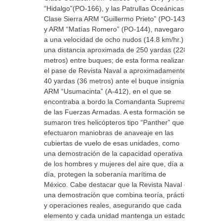
“Hidalgo”(PO-166), y las Patrullas Oceánicas
Clase Sierra ARM “Guillermo Prieto” (PO-143)
y ARM “Matías Romero” (PO-144), navegaron
a una velocidad de ocho nudos (14.8 km/hr.) y
una distancia aproximada de 250 yardas (228
metros) entre buques; de esta forma realizaron
el pase de Revista Naval a aproximadamente
40 yardas (36 metros) ante el buque insignia
ARM “Usumacinta” (A-412), en el que se
encontraba a bordo la Comandanta Suprema
de las Fuerzas Armadas. A esta formación se
sumaron tres helicópteros tipo “Panther” que
efectuaron maniobras de anaveaje en las
cubiertas de vuelo de esas unidades, como
una demostración de la capacidad operativa
de los hombres y mujeres del aire que, día a
día, protegen la soberanía marítima de
México. Cabe destacar que la Revista Naval es
una demostración que combina teoría, práctica
y operaciones reales, asegurando que cada
elemento y cada unidad mantenga un estado