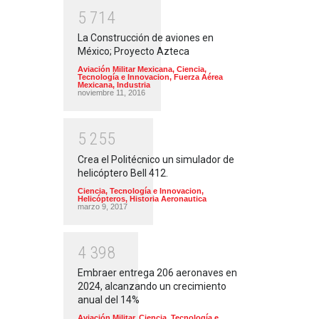
5
7
1
4
La Construcción de aviones en
México; Proyecto Azteca
Aviación Militar Mexicana
,
Ciencia,
Tecnología e Innovacion
,
Fuerza Aérea
Mexicana
,
Industria
noviembre 11, 2016
5
2
5
5
Crea el Politécnico un simulador de
helicóptero Bell 412.
Ciencia, Tecnología e Innovacion
,
Helicópteros
,
Historia Aeronautica
marzo 9, 2017
4
3
9
8
Embraer entrega 206 aeronaves en
2024, alcanzando un crecimiento
anual del 14%
Aviación Militar
,
Ciencia, Tecnología e