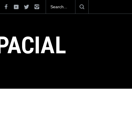
como el cuarto exportador aeroespacial
r los 13,600 millones de dólares en
2025.
PACIAL