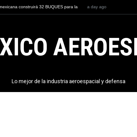
loto para volar los nuevos C-130J mexicanos
a day ago
México se posiciona 
nes de dólares
del mundo, al supera
exportaciones en el 
XICO AEROES
Lo mejor de la industria aeroespacial y defensa