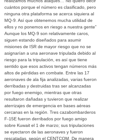
realizamos muchos ataques… No quiero decir
cuántos porque el número es clasificado, pero
ninguna otra plataforma se acerca siquiera al
MQ-9. Así que obtenemos mucha utilidad de
ellos y no ponemos en riesgo a nuestra gente”
Aunque los MQ-9 son relativamente caros,
siguen estando diseñados para asumir
misiones de ISR de mayor riesgo que no se
asignarían a una aeronave tripulada debido al
riesgo para la tripulación, es así que tiene
sentido que esos activos tengan números más
altos de pérdidas en combate. Entre las 17
aeronaves de ala fija analizadas, varias fueron
derribadas y destruidas tras ser alcanzadas
por fuego enemigo, mientras que otras
resultaron dañadas y tuvieron que realizar
aterrizajes de emergencia en bases aéreas
cercanas en la región. Tres cazabombarderos
F-15E fueron derribados por fuego amigo
sobre Kuwait el 1 de marzo; sus tripulaciones
se eyectaron de las aeronaves y fueron
rescatadas, según el CENTCOM. De manera