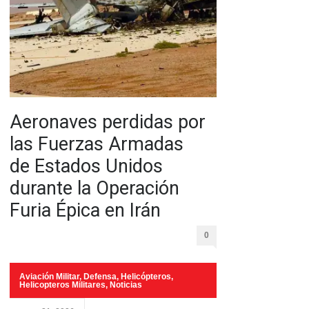
Aeronaves perdidas por
las Fuerzas Armadas
de Estados Unidos
durante la Operación
Furia Épica en Irán
0
Aviación Militar
,
Defensa
,
Helicópteros
,
Helicopteros Militares
,
Noticias