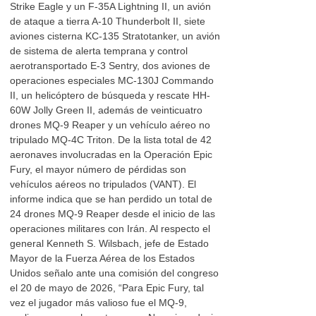
Strike Eagle y un F-35A Lightning II, un avión
de ataque a tierra A-10 Thunderbolt II, siete
aviones cisterna KC-135 Stratotanker, un avión
de sistema de alerta temprana y control
aerotransportado E-3 Sentry, dos aviones de
operaciones especiales MC-130J Commando
II, un helicóptero de búsqueda y rescate HH-
60W Jolly Green II, además de veinticuatro
drones MQ-9 Reaper y un vehículo aéreo no
tripulado MQ-4C Triton. De la lista total de 42
aeronaves involucradas en la Operación Epic
Fury, el mayor número de pérdidas son
vehículos aéreos no tripulados (VANT). El
informe indica que se han perdido un total de
24 drones MQ-9 Reaper desde el inicio de las
operaciones militares con Irán. Al respecto el
general Kenneth S. Wilsbach, jefe de Estado
Mayor de la Fuerza Aérea de los Estados
Unidos señalo ante una comisión del congreso
el 20 de mayo de 2026, “Para Epic Fury, tal
vez el jugador más valioso fue el MQ-9,