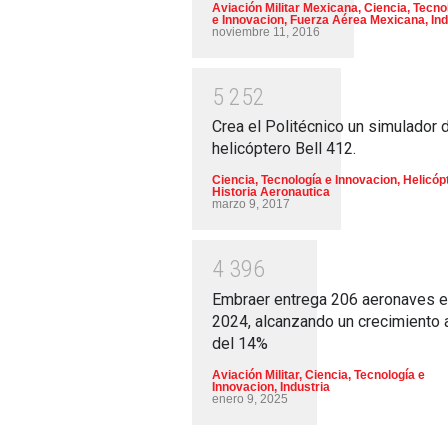
Aviación Militar Mexicana
,
Ciencia, Tecno
e Innovacion
,
Fuerza Aérea Mexicana
,
Ind
noviembre 11, 2016
5
2
5
2
Crea el Politécnico un simulador 
helicóptero Bell 412.
Ciencia, Tecnología e Innovacion
,
Helicóp
Historia Aeronautica
marzo 9, 2017
4
3
9
6
Embraer entrega 206 aeronaves 
2024, alcanzando un crecimiento 
del 14%
Aviación Militar
,
Ciencia, Tecnología e
Innovacion
,
Industria
enero 9, 2025