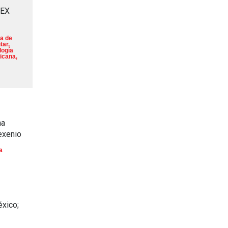
MEX
a de
tar
,
logía
icana
,
na
exenio
a
éxico;