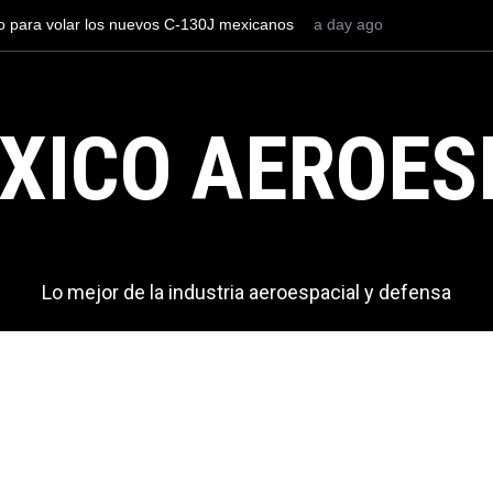
o para volar los nuevos C-130J mexicanos
a day ago
Con 35,900 pasajeros el 
de dólares
más viajeros internacion
AICM.
XICO AEROES
Lo mejor de la industria aeroespacial y defensa