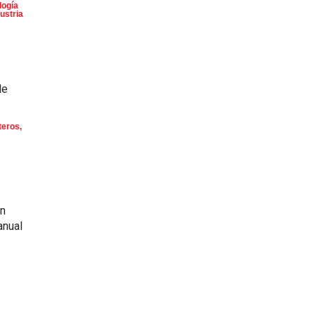
logía
ustria
de
teros
,
en
anual