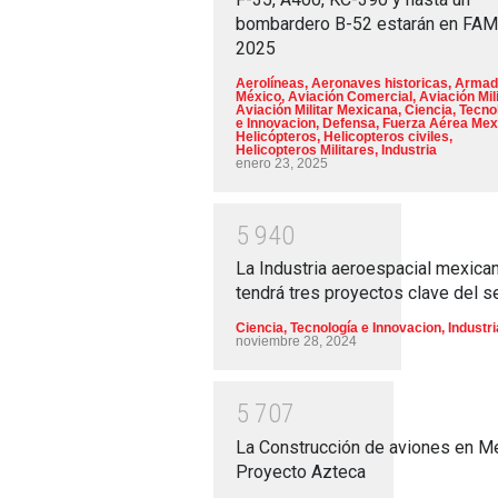
bombardero B-52 estarán en FA
2025
Aerolíneas
,
Aeronaves historicas
,
Armad
México
,
Aviación Comercial
,
Aviación Mili
Aviación Militar Mexicana
,
Ciencia, Tecno
e Innovacion
,
Defensa
,
Fuerza Aérea Mex
Helicópteros
,
Helicopteros civiles
,
Helicopteros Militares
,
Industria
enero 23, 2025
5
9
4
0
La Industria aeroespacial mexica
tendrá tres proyectos clave del s
Ciencia, Tecnología e Innovacion
,
Industri
noviembre 28, 2024
5
7
0
7
La Construcción de aviones en M
Proyecto Azteca