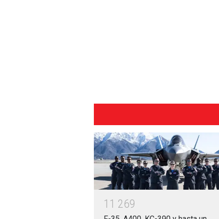
1
1
2
6
9
F-35, A400, KC-390 y hasta un