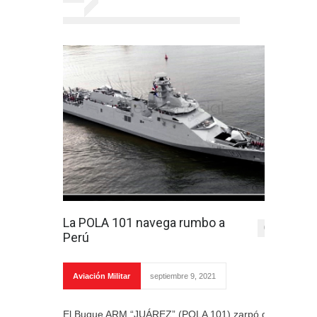
La POLA 101 navega rumbo a
0
Perú
Aviación Militar
septiembre 9, 2021
El Buque ARM “JUÁREZ” (POLA 101) zarpó de