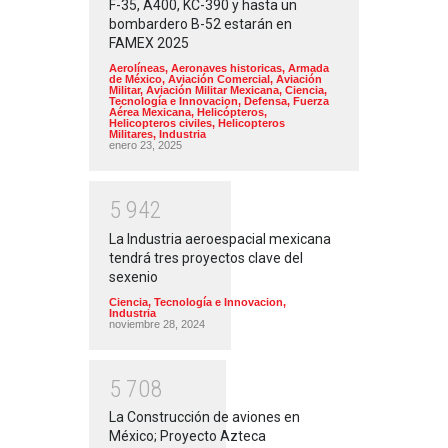
F-35, A400, KC-390 y hasta un
bombardero B-52 estarán en
FAMEX 2025
Aerolíneas
,
Aeronaves historicas
,
Armada
de México
,
Aviación Comercial
,
Aviación
Militar
,
Aviación Militar Mexicana
,
Ciencia,
Tecnología e Innovacion
,
Defensa
,
Fuerza
Aérea Mexicana
,
Helicópteros
,
Helicopteros civiles
,
Helicopteros
Militares
,
Industria
enero 23, 2025
5
9
4
2
La Industria aeroespacial mexicana
tendrá tres proyectos clave del
sexenio
Ciencia, Tecnología e Innovacion
,
Industria
noviembre 28, 2024
5
7
0
8
La Construcción de aviones en
México; Proyecto Azteca