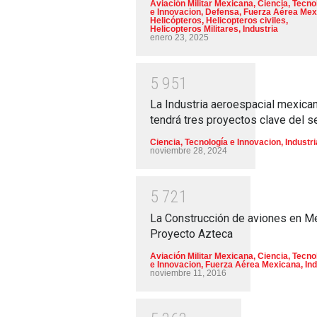
Aviación Militar Mexicana
,
Ciencia, Tecno
e Innovacion
,
Defensa
,
Fuerza Aérea Mex
Helicópteros
,
Helicopteros civiles
,
Helicopteros Militares
,
Industria
enero 23, 2025
5
9
5
1
La Industria aeroespacial mexica
tendrá tres proyectos clave del s
Ciencia, Tecnología e Innovacion
,
Industri
noviembre 28, 2024
5
7
2
1
La Construcción de aviones en M
Proyecto Azteca
Aviación Militar Mexicana
,
Ciencia, Tecno
e Innovacion
,
Fuerza Aérea Mexicana
,
Ind
noviembre 11, 2016