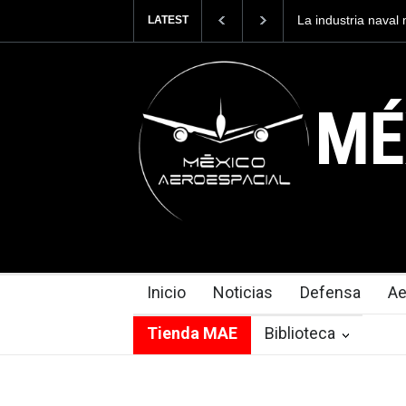
La industria naval mexicana construirá 32 BUQUES para l
LATEST
Armada de México
MÉ
Inicio
Noticias
Defensa
Ae
Tienda MAE
Biblioteca