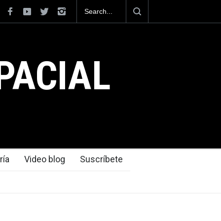
México se posiciona como el cuarto exportador aeroespacial
del mundo, al superar los 13,600 millones de dólares en
exportaciones en el 2025.
PACIAL
ría
Video blog
Suscríbete