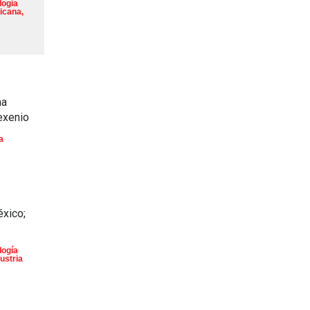
logía
icana
,
na
exenio
a
éxico;
logía
ustria