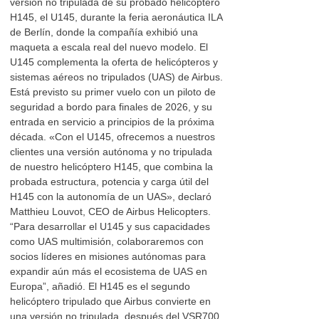
versión no tripulada de su probado helicóptero
H145, el U145, durante la feria aeronáutica ILA
de Berlín, donde la compañía exhibió una
maqueta a escala real del nuevo modelo. El
U145 complementa la oferta de helicópteros y
sistemas aéreos no tripulados (UAS) de Airbus.
Está previsto su primer vuelo con un piloto de
seguridad a bordo para finales de 2026, y su
entrada en servicio a principios de la próxima
década. «Con el U145, ofrecemos a nuestros
clientes una versión autónoma y no tripulada
de nuestro helicóptero H145, que combina la
probada estructura, potencia y carga útil del
H145 con la autonomía de un UAS», declaró
Matthieu Louvot, CEO de Airbus Helicopters.
“Para desarrollar el U145 y sus capacidades
como UAS multimisión, colaboraremos con
socios líderes en misiones autónomas para
expandir aún más el ecosistema de UAS en
Europa”, añadió. El H145 es el segundo
helicóptero tripulado que Airbus convierte en
una versión no tripulada, después del VSR700,