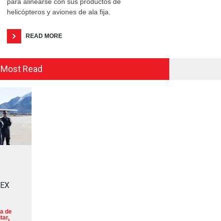
para alinearse con sus productos de
helicópteros y aviones de ala fija.
READ MORE
Most Read
MEX
a de
tar
,