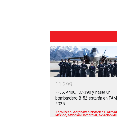
1
1
2
9
9
F-35, A400, KC-390 y hasta un
bombardero B-52 estarán en FA
2025
Aerolíneas
,
Aeronaves historicas
,
Armad
México
,
Aviación Comercial
,
Aviación Mili