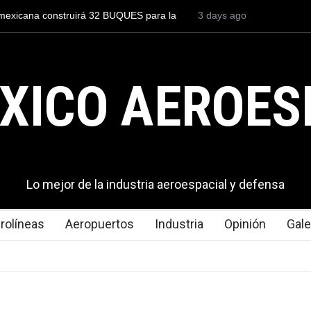
a
Entrenar a un piloto para volar los nuevos C-130J mexicanos
3 days ago
cuesta 2.9 millones de dólares
XICO AEROES
Lo mejor de la industria aeroespacial y defensa
rolíneas
Aeropuertos
Industria
Opinión
Gale