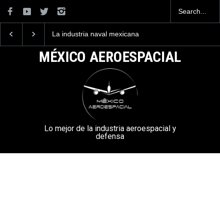
La industria naval mexicana
Entrenar a un piloto p
construirá 32 BUQUES para
volar los nuevos C-13
la Armada de México
mexicanos cuesta 2.9
MÉXICO AEROESPACIAL
millones de dólares
Lo mejor de la industria aeroespacial y
defensa