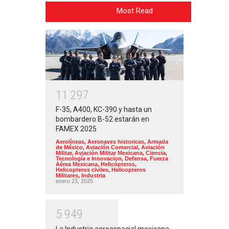
Most Read
1
1
2
9
7
F-35, A400, KC-390 y hasta un
bombardero B-52 estarán en
FAMEX 2025
Aerolíneas
,
Aeronaves historicas
,
Armada
de México
,
Aviación Comercial
,
Aviación
Militar
,
Aviación Militar Mexicana
,
Ciencia,
Tecnología e Innovacion
,
Defensa
,
Fuerza
Aérea Mexicana
,
Helicópteros
,
Helicopteros civiles
,
Helicopteros
Militares
,
Industria
enero 23, 2025
5
9
4
9
La Industria aeroespacial mexicana