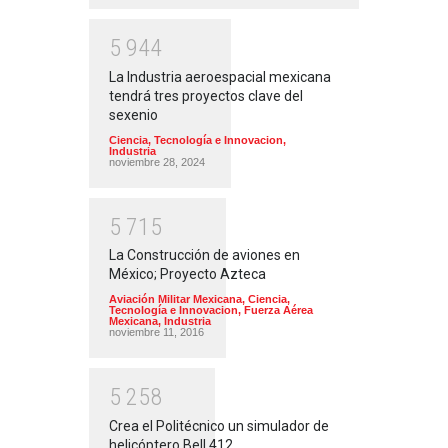
5
9
4
4
La Industria aeroespacial mexicana
tendrá tres proyectos clave del
sexenio
Ciencia, Tecnología e Innovacion
,
Industria
noviembre 28, 2024
5
7
1
5
La Construcción de aviones en
México; Proyecto Azteca
Aviación Militar Mexicana
,
Ciencia,
Tecnología e Innovacion
,
Fuerza Aérea
Mexicana
,
Industria
noviembre 11, 2016
5
2
5
8
Crea el Politécnico un simulador de
helicóptero Bell 412.