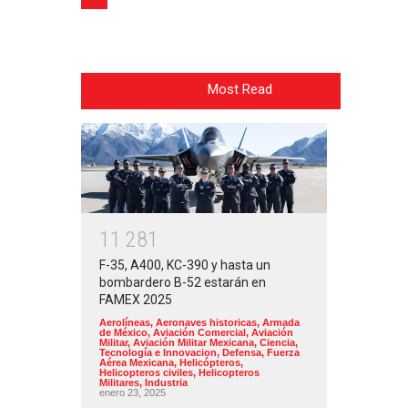
Most Read
1
1
2
8
1
F-35, A400, KC-390 y hasta un
bombardero B-52 estarán en
FAMEX 2025
Aerolíneas
,
Aeronaves historicas
,
Armada
de México
,
Aviación Comercial
,
Aviación
Militar
,
Aviación Militar Mexicana
,
Ciencia,
Tecnología e Innovacion
,
Defensa
,
Fuerza
Aérea Mexicana
,
Helicópteros
,
Helicopteros civiles
,
Helicopteros
Militares
,
Industria
enero 23, 2025