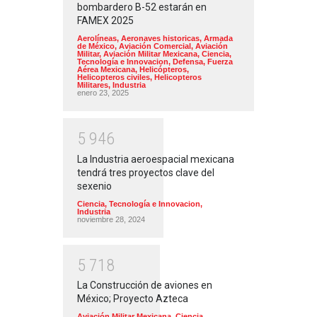
bombardero B-52 estarán en
FAMEX 2025
Aerolíneas
,
Aeronaves historicas
,
Armada
de México
,
Aviación Comercial
,
Aviación
Militar
,
Aviación Militar Mexicana
,
Ciencia,
Tecnología e Innovacion
,
Defensa
,
Fuerza
Aérea Mexicana
,
Helicópteros
,
Helicopteros civiles
,
Helicopteros
Militares
,
Industria
enero 23, 2025
5
9
4
6
La Industria aeroespacial mexicana
tendrá tres proyectos clave del
sexenio
Ciencia, Tecnología e Innovacion
,
Industria
noviembre 28, 2024
5
7
1
8
La Construcción de aviones en
México; Proyecto Azteca
Aviación Militar Mexicana
,
Ciencia,