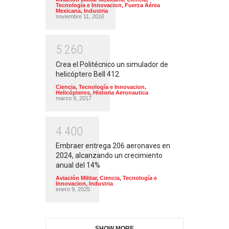
Tecnología e Innovacion
,
Fuerza Aérea
Mexicana
,
Industria
noviembre 11, 2016
5
2
6
0
Crea el Politécnico un simulador de
helicóptero Bell 412.
Ciencia, Tecnología e Innovacion
,
Helicópteros
,
Historia Aeronautica
marzo 9, 2017
4
4
0
0
Embraer entrega 206 aeronaves en
2024, alcanzando un crecimiento
anual del 14%
Aviación Militar
,
Ciencia, Tecnología e
Innovacion
,
Industria
enero 9, 2025
SHOW MORE