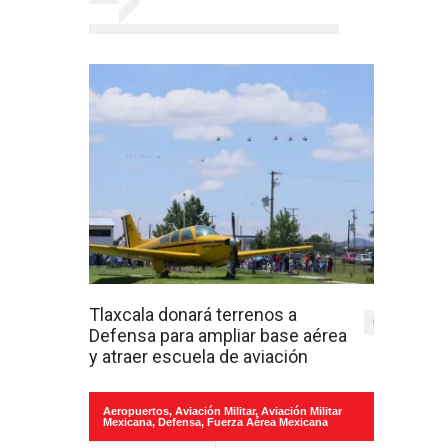
Tlaxcala donará terrenos a
0
Defensa para ampliar base aérea
y atraer escuela de aviación
Aeropuertos
,
Aviación Militar
,
Aviación Militar
Mexicana
,
Defensa
,
Fuerza Aérea Mexicana