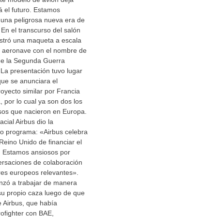
 el futuro. Estamos
una peligrosa nueva era de
En el transcurso del salón
stró una maqueta a escala
la aeronave con el nombre de
 de la Segunda Guerra
La presentación tuvo lugar
ue se anunciara el
royecto similar por Francia
, por lo cual ya son dos los
sos que nacieron en Europa.
cial Airbus dio la
vo programa: «Airbus celebra
eino Unido de financiar el
. Estamos ansiosos por
ersaciones de colaboración
res europeos relevantes».
zó a trabajar de manera
su propio caza luego de que
 Airbus, que había
rofighter con BAE,