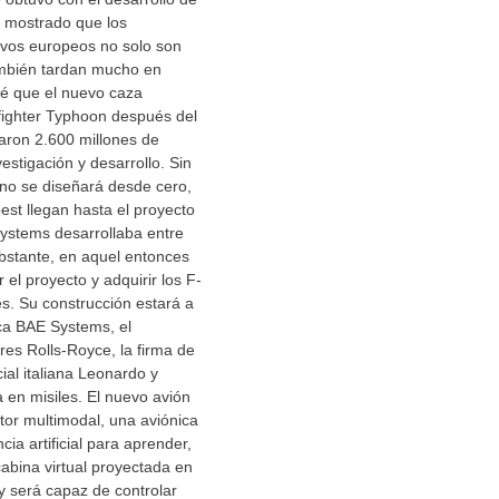
a mostrado que los
vos europeos no solo son
ambién tardan mucho en
vé que el nuevo caza
fighter Typhoon después del
aron 2.600 millones de
estigación y desarrollo. Sin
 no se diseñará desde cero,
est llegan hasta el proyecto
ystems desarrollaba entre
bstante, en aquel entonces
 el proyecto y adquirir los F-
s. Su construcción estará a
ica BAE Systems, el
res Rolls-Royce, la firma de
al italiana Leonardo y
 en misiles. El nuevo avión
or multimodal, una aviónica
cia artificial para aprender,
cabina virtual proyectada en
 y será capaz de controlar