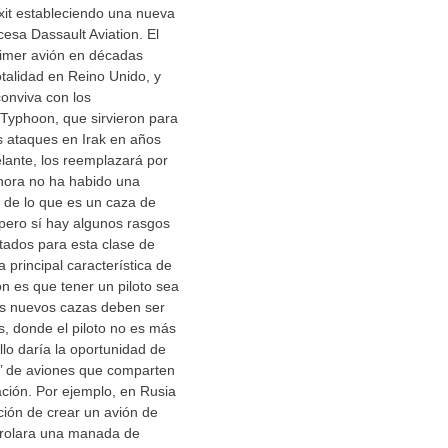
xit estableciendo una nueva
cesa Dassault Aviation. El
rimer avión en décadas
otalidad en Reino Unido, y
conviva con los
yphoon, que sirvieron para
s ataques en Irak en años
lante, los reemplazará por
hora no ha habido una
a de lo que es un caza de
pero sí hay algunos rasgos
ados para esta clase de
a principal característica de
n es que tener un piloto sea
os nuevos cazas deben ser
s, donde el piloto no es más
lo daría la oportunidad de
’ de aviones que comparten
ción. Por ejemplo, en Rusia
ción de crear un avión de
rolara una manada de