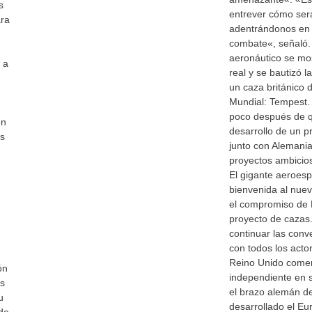
s
entrever cómo será
ara
adentrándonos en 
combate«, señaló. 
aeronáutico se mo
 a
real y se bautizó 
un caza británico
Mundial: Tempest. 
poco después de q
ón
desarrollo de un p
os
junto con Alemania
proyectos ambicio
El gigante aeroespa
bienvenida al nue
el compromiso de R
proyecto de cazas
continuar las conv
con todos los acto
Reino Unido comen
ón
independiente en 
as
el brazo alemán de
u
desarrollado el Eu