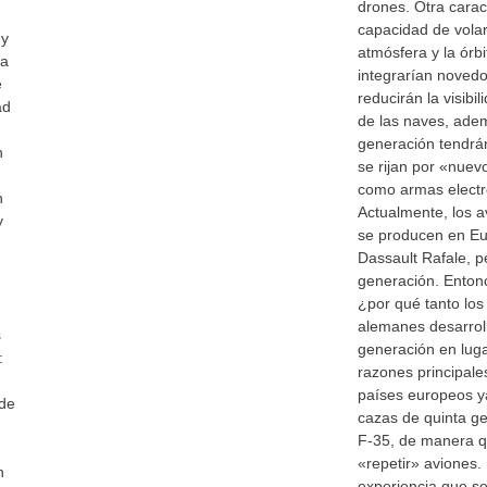
drones. Otra caract
capacidad de volar
 y
atmósfera y la órbi
la
integrarían noved
e
reducirán la visibil
ad
de las naves, ade
generación tendr
n
se rijan por «nuevo
como armas electr
n
Actualmente, los 
y
se producen en Eu
Dassault Rafale, p
generación. Entonc
¿por qué tanto los
alemanes desarrol
s
generación en luga
:
razones principales
países europeos y
 de
cazas de quinta g
F-35, de manera q
«repetir» aviones.
n
experiencia que se