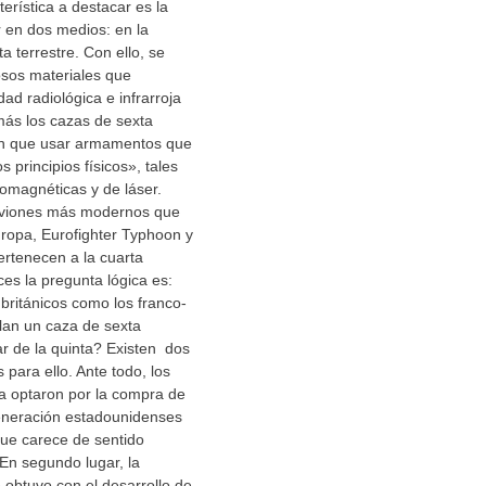
erística a destacar es la
 en dos medios: en la
ta terrestre. Con ello, se
osos materiales que
idad radiológica e infrarroja
más los cazas de sexta
án que usar armamentos que
s principios físicos», tales
omagnéticas y de láser.
aviones más modernos que
ropa, Eurofighter Typhoon y
ertenecen a la cuarta
es la pregunta lógica es:
 británicos como los franco-
lan un caza de sexta
r de la quinta? Existen dos
 para ello. Ante todo, los
a optaron por la compra de
eneración estadounidenses
ue carece de sentido
 En segundo lugar, la
 obtuvo con el desarrollo de