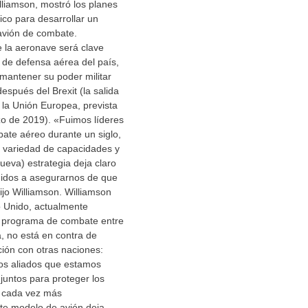
liamson, mostró los planes
ico para desarrollar un
vión de combate.
e la aeronave será clave
 de defensa aérea del país,
mantener su poder militar
espués del Brexit (la salida
la Unión Europea, prevista
zo de 2019). «Fuimos líderes
ate aéreo durante un siglo,
e variedad de capacidades y
ueva) estrategia deja claro
idos a asegurarnos de que
ijo Williamson. Williamson
 Unido, actualmente
mo programa de combate entre
, no está en contra de
ión con otras naciones:
os aliados que estamos
 juntos para proteger los
o cada vez más
e modelo de avión deja