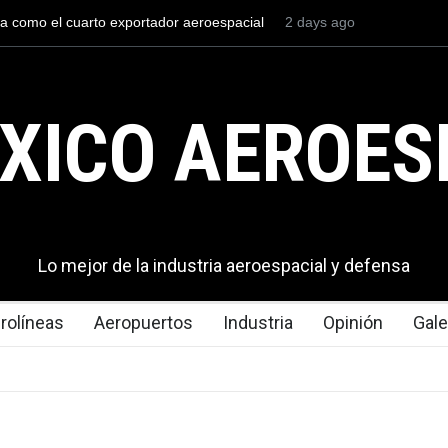
al mexicana construirá 32 BUQUES para la
2 days ago
La mayor lección tecn
co
en los aeropuertos
XICO AEROES
Lo mejor de la industria aeroespacial y defensa
rolíneas
Aeropuertos
Industria
Opinión
Gale