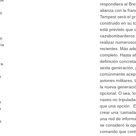
 de
respondiera al Bre
alianza con la fran
do
Tempest será el p
construido en su t
está previsto que 
cazabombarderos T
ón
realizar numeroso
ía
recientes. Más ade
completo. Hasta a
definición concret
ra.
sexta generación, 
comúnmente acept
e
aviones militares, l
la nueva generació
opcional. O sea, l
naves no tripulada
n
que una opción. El
a
crear una ‘camada
una red de informa
e
se consideró la op
comando que cont