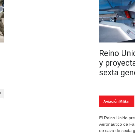
Reino Uni
y proyect
sexta gen
0
Aviación Militar
El Reino Unido pre
Aeronáutico de Fa
de caza de sexta g