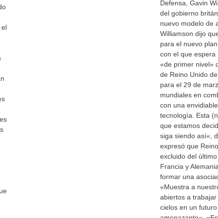
Defensa, Gavin Wil
do
del gobierno britán
nuevo modelo de a
 el
Williamson dijo qu
para el nuevo plan
con el que espera 
s
«de primer nivel» d
de Reino Unido de 
an
para el 29 de mar
mundiales en comb
es
con una envidiabl
tecnología. Esta (n
les
que estamos decid
as
siga siendo así«, d
expresó que Reino
excluido del últi
Francia y Alemania
formar una asociac
«Muestra a nuestr
que
abiertos a trabajar
cielos en un futur
amenazante«. «Est