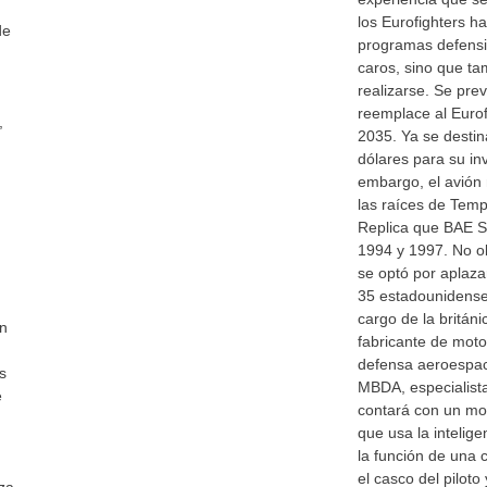
los Eurofighters h
de
programas defensi
caros, sino que t
realizarse. Se pre
reemplace al Euro
,
2035. Ya se destin
dólares para su inv
embargo, el avión
las raíces de Temp
Replica que BAE S
1994 y 1997. No o
se optó por aplazar
35 estadounidense
cargo de la britán
en
fabricante de moto
defensa aeroespaci
s
MBDA, especialista
e
contará con un mot
que usa la inteligen
la función de una 
el casco del piloto