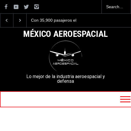
Con 35,900 pasajeros el
Se critica duramente a
AIFA está entre los
F-35C del Cuerpo de
aeropuertos con más
Marines de EE. UU. po
MÉXICO AEROESPACIAL
viajeros internacionales de
aspecto oxidado
México, pero muy lejos del
AICM.
Lo mejor de la industria aeroespacial y
defensa