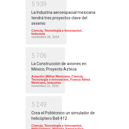
5
9
3
9
La Industria aeroespacial mexicana
tendrá tres proyectos clave del
sexenio
Ciencia, Tecnología e Innovacion
,
Industria
noviembre 28, 2024
5
7
0
6
La Construcción de aviones en
México; Proyecto Azteca
Aviación Militar Mexicana
,
Ciencia,
Tecnología e Innovacion
,
Fuerza Aérea
Mexicana
,
Industria
noviembre 11, 2016
5
2
4
9
Crea el Politécnico un simulador de
helicóptero Bell 412.
Ciencia, Tecnología e Innovacion
,
Helicópteros
,
Historia Aeronautica