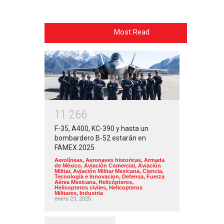
Most Read
1
1
2
6
6
F-35, A400, KC-390 y hasta un
bombardero B-52 estarán en
FAMEX 2025
Aerolíneas
,
Aeronaves historicas
,
Armada
de México
,
Aviación Comercial
,
Aviación
Militar
,
Aviación Militar Mexicana
,
Ciencia,
Tecnología e Innovacion
,
Defensa
,
Fuerza
Aérea Mexicana
,
Helicópteros
,
Helicopteros civiles
,
Helicopteros
Militares
,
Industria
enero 23, 2025