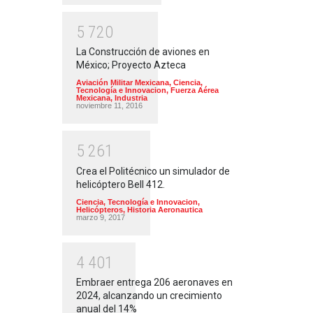
5
7
2
0
La Construcción de aviones en
México; Proyecto Azteca
Aviación Militar Mexicana
,
Ciencia,
Tecnología e Innovacion
,
Fuerza Aérea
Mexicana
,
Industria
noviembre 11, 2016
5
2
6
1
Crea el Politécnico un simulador de
helicóptero Bell 412.
Ciencia, Tecnología e Innovacion
,
Helicópteros
,
Historia Aeronautica
marzo 9, 2017
4
4
0
1
Embraer entrega 206 aeronaves en
2024, alcanzando un crecimiento
anual del 14%