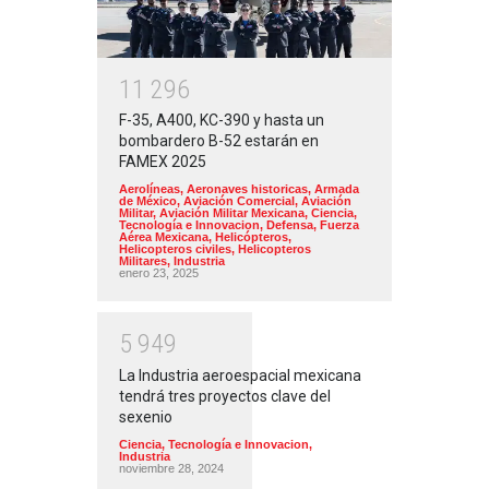
1
1
2
9
6
F-35, A400, KC-390 y hasta un
bombardero B-52 estarán en
FAMEX 2025
Aerolíneas
,
Aeronaves historicas
,
Armada
de México
,
Aviación Comercial
,
Aviación
Militar
,
Aviación Militar Mexicana
,
Ciencia,
Tecnología e Innovacion
,
Defensa
,
Fuerza
Aérea Mexicana
,
Helicópteros
,
Helicopteros civiles
,
Helicopteros
Militares
,
Industria
enero 23, 2025
5
9
4
9
La Industria aeroespacial mexicana
tendrá tres proyectos clave del
sexenio
Ciencia, Tecnología e Innovacion
,
Industria
noviembre 28, 2024