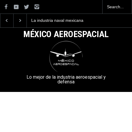
La industria naval mexicana
Entrenar a un piloto p
construirá 32 BUQUES para
volar los nuevos C-13
la Armada de México
mexicanos cuesta 2.9
MÉXICO AEROESPACIAL
millones de dólares
Lo mejor de la industria aeroespacial y
defensa