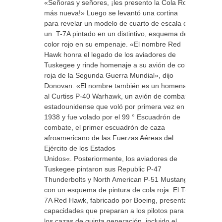
«Señoras y señores, ¡les presento la Cola Roja
más nueva!» Luego se levantó una cortina
para revelar un modelo de cuarto de escala de
un T-7A pintado en un distintivo, esquema de
color rojo en su empenaje. «El nombre Red
Hawk honra el legado de los aviadores de
Tuskegee y rinde homenaje a su avión de cola
roja de la Segunda Guerra Mundial», dijo
Donovan. «El nombre también es un homenaje
al Curtiss P-40 Warhawk, un avión de combate
estadounidense que voló por primera vez en
1938 y fue volado por el 99 ° Escuadrón de
combate, el primer escuadrón de caza
afroamericano de las Fuerzas Aéreas del
Ejército de los Estados
Unidos«. Posteriormente, los aviadores de
Tuskegee pintaron sus Republic P-47
Thunderbolts y North American P-51 Mustangs
con un esquema de pintura de cola roja. El T-
7A Red Hawk, fabricado por Boeing, presenta
capacidades que preparan a los pilotos para
los cazas de quinta generación, incluido el