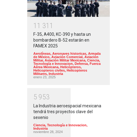
1
1
3
1
1
F-35, A400, KC-390 y hasta un
bombardero B-52 estarán en
FAMEX 2025
Aerolíneas
,
Aeronaves historicas
,
Armada
de México
,
Aviación Comercial
,
Aviación
Militar
,
Aviación Militar Mexicana
,
Ciencia,
Tecnología e Innovacion
,
Defensa
,
Fuerza
Aérea Mexicana
,
Helicópteros
,
Helicopteros civiles
,
Helicopteros
Militares
,
Industria
enero 23, 2025
5
9
5
3
La Industria aeroespacial mexicana
tendrá tres proyectos clave del
sexenio
Ciencia, Tecnología e Innovacion
,
Industria
noviembre 28, 2024