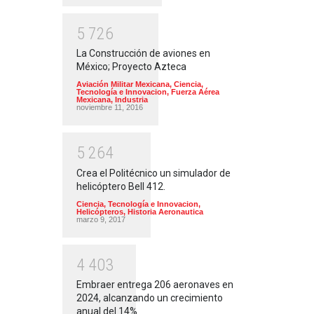
5
7
2
6
La Construcción de aviones en
México; Proyecto Azteca
Aviación Militar Mexicana
,
Ciencia,
Tecnología e Innovacion
,
Fuerza Aérea
Mexicana
,
Industria
noviembre 11, 2016
5
2
6
4
Crea el Politécnico un simulador de
helicóptero Bell 412.
Ciencia, Tecnología e Innovacion
,
Helicópteros
,
Historia Aeronautica
marzo 9, 2017
4
4
0
3
Embraer entrega 206 aeronaves en
2024, alcanzando un crecimiento
anual del 14%