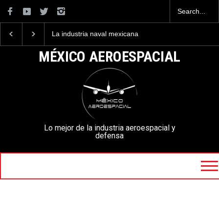
La industria naval mexicana
Entrenar a un piloto p
construirá 32 BUQUES para
volar los nuevos C-13
la Armada de México
mexicanos cuesta 2.9
MÉXICO AEROESPACIAL
millones de dólares
Lo mejor de la industria aeroespacial y
defensa