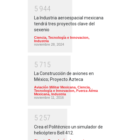
5
9
4
4
La Industria aeroespacial mexicana
tendrá tres proyectos clave del
sexenio
Ciencia, Tecnología e Innovacion
,
Industria
noviembre 28, 2024
5
7
1
5
La Construcción de aviones en
México; Proyecto Azteca
Aviación Militar Mexicana
,
Ciencia,
Tecnología e Innovacion
,
Fuerza Aérea
Mexicana
,
Industria
noviembre 11, 2016
5
2
5
7
Crea el Politécnico un simulador de
helicóptero Bell 412.