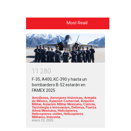
Most Read
1
1
2
8
0
F-35, A400, KC-390 y hasta un
bombardero B-52 estarán en
FAMEX 2025
Aerolíneas
,
Aeronaves historicas
,
Armada
de México
,
Aviación Comercial
,
Aviación
Militar
,
Aviación Militar Mexicana
,
Ciencia,
Tecnología e Innovacion
,
Defensa
,
Fuerza
Aérea Mexicana
,
Helicópteros
,
Helicopteros civiles
,
Helicopteros
Militares
,
Industria
enero 23, 2025