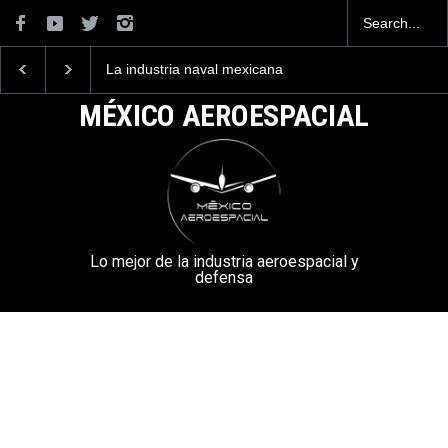
La industria naval mexicana
Entrenar a un piloto p
construirá 32 BUQUES para
volar los nuevos C-13
la Armada de México
mexicanos cuesta 2.9
MÉXICO AEROESPACIAL
millones de dólares
Lo mejor de la industria aeroespacial y
defensa