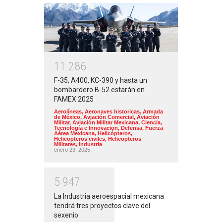
1
1
2
8
6
F-35, A400, KC-390 y hasta un
bombardero B-52 estarán en
FAMEX 2025
Aerolíneas
,
Aeronaves historicas
,
Armada
de México
,
Aviación Comercial
,
Aviación
Militar
,
Aviación Militar Mexicana
,
Ciencia,
Tecnología e Innovacion
,
Defensa
,
Fuerza
Aérea Mexicana
,
Helicópteros
,
Helicopteros civiles
,
Helicopteros
Militares
,
Industria
enero 23, 2025
5
9
4
7
La Industria aeroespacial mexicana
tendrá tres proyectos clave del
sexenio