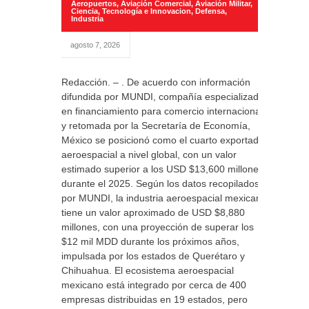
Aeropuertos
,
Aviación Comercial
,
Aviación Militar
,
Ciencia, Tecnología e Innovacion
,
Defensa
,
Industria
agosto 7, 2026
Redacción. – . De acuerdo con información
difundida por MUNDI, compañía especializada
en financiamiento para comercio internacional
y retomada por la Secretaría de Economía,
México se posicionó como el cuarto exportador
aeroespacial a nivel global, con un valor
estimado superior a los USD $13,600 millones
durante el 2025. Según los datos recopilados
por MUNDI, la industria aeroespacial mexicana
tiene un valor aproximado de USD $8,880
millones, con una proyección de superar los
$12 mil MDD durante los próximos años,
impulsada por los estados de Querétaro y
Chihuahua. El ecosistema aeroespacial
mexicano está integrado por cerca de 400
empresas distribuidas en 19 estados, pero