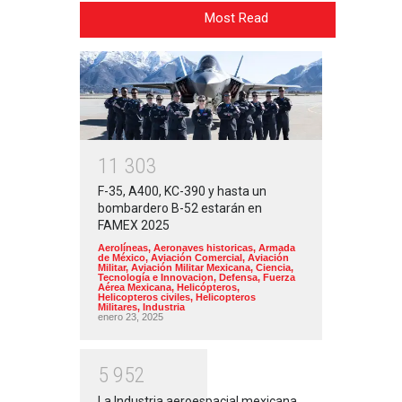
Most Read
1
1
3
0
3
F-35, A400, KC-390 y hasta un
bombardero B-52 estarán en
FAMEX 2025
Aerolíneas
,
Aeronaves historicas
,
Armada
de México
,
Aviación Comercial
,
Aviación
Militar
,
Aviación Militar Mexicana
,
Ciencia,
Tecnología e Innovacion
,
Defensa
,
Fuerza
Aérea Mexicana
,
Helicópteros
,
Helicopteros civiles
,
Helicopteros
Militares
,
Industria
enero 23, 2025
5
9
5
2
La Industria aeroespacial mexicana