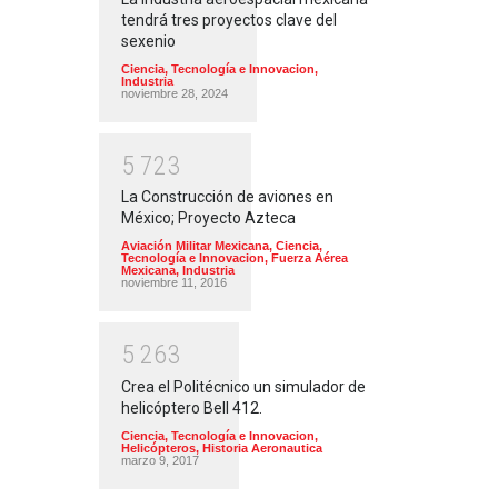
tendrá tres proyectos clave del
sexenio
Ciencia, Tecnología e Innovacion
,
Industria
noviembre 28, 2024
5
7
2
3
La Construcción de aviones en
México; Proyecto Azteca
Aviación Militar Mexicana
,
Ciencia,
Tecnología e Innovacion
,
Fuerza Aérea
Mexicana
,
Industria
noviembre 11, 2016
5
2
6
3
Crea el Politécnico un simulador de
helicóptero Bell 412.
Ciencia, Tecnología e Innovacion
,
Helicópteros
,
Historia Aeronautica
marzo 9, 2017