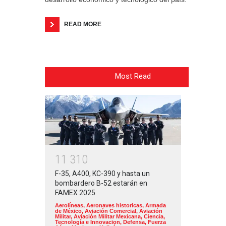
READ MORE
Most Read
1
1
3
1
0
F-35, A400, KC-390 y hasta un
bombardero B-52 estarán en
FAMEX 2025
Aerolíneas
,
Aeronaves historicas
,
Armada
de México
,
Aviación Comercial
,
Aviación
Militar
,
Aviación Militar Mexicana
,
Ciencia,
Tecnología e Innovacion
,
Defensa
,
Fuerza