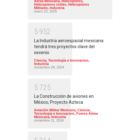
Aérea Mexicana
,
Helicópteros
,
Helicopteros civiles
,
Helicopteros
Militares
,
Industria
enero 23, 2025
5
9
5
2
La Industria aeroespacial mexicana
tendrá tres proyectos clave del
sexenio
Ciencia, Tecnología e Innovacion
,
Industria
noviembre 28, 2024
5
7
2
5
La Construcción de aviones en
México; Proyecto Azteca
Aviación Militar Mexicana
,
Ciencia,
Tecnología e Innovacion
,
Fuerza Aérea
Mexicana
,
Industria
noviembre 11, 2016