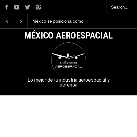
México se posiciona como
La industria naval me
el cuarto exportador
construirá 32 BUQUE
aeroespacial del mundo, al
la Armada de México
MÉXICO AEROESPACIAL
superar los 13,600 millones
de dólares en exportaciones
en el 2025.
Lo mejor de la industria aeroespacial y
defensa