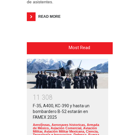
de asistentes.
READ MORE
Most Read
1
1
3
0
8
F-35, A400, KC-390 y hasta un
bombardero B-52 estarán en
FAMEX 2025
Aerolíneas
,
Aeronaves historicas
,
Armada
de México
,
Aviación Comercial
,
Aviación
Militar
,
Aviación Militar Mexicana
,
Ciencia,
Tecnología e Innovacion
,
Defensa
,
Fuerza