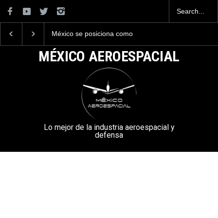
México se posiciona como
La industria naval me
el cuarto exportador
construirá 32 BUQUE
aeroespacial del mundo, al
la Armada de México
MÉXICO AEROESPACIAL
superar los 13,600 millones
de dólares en exportaciones
en el 2025.
Lo mejor de la industria aeroespacial y
defensa