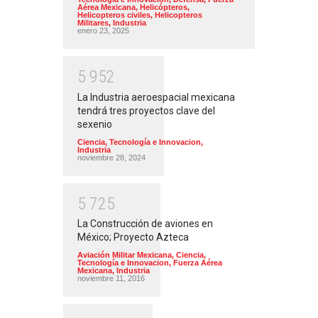
Aérea Mexicana
,
Helicópteros
,
Helicopteros civiles
,
Helicopteros
Militares
,
Industria
enero 23, 2025
5
9
5
2
La Industria aeroespacial mexicana
tendrá tres proyectos clave del
sexenio
Ciencia, Tecnología e Innovacion
,
Industria
noviembre 28, 2024
5
7
2
5
La Construcción de aviones en
México; Proyecto Azteca
Aviación Militar Mexicana
,
Ciencia,
Tecnología e Innovacion
,
Fuerza Aérea
Mexicana
,
Industria
noviembre 11, 2016