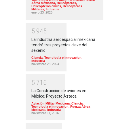
Aérea Mexicana
,
Helicópteros
,
Helicopteros civiles
,
Helicopteros
Militares
,
Industria
enero 23, 2025
5
9
4
5
La Industria aeroespacial mexicana
tendrá tres proyectos clave del
sexenio
Ciencia, Tecnología e Innovacion
,
Industria
noviembre 28, 2024
5
7
1
6
La Construcción de aviones en
México; Proyecto Azteca
Aviación Militar Mexicana
,
Ciencia,
Tecnología e Innovacion
,
Fuerza Aérea
Mexicana
,
Industria
noviembre 11, 2016