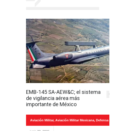
EMB-145 SA-AEW&C; el sistema
0
de vigilancia aérea más
importante de México
Aviación Militar
,
Aviación Militar Mexicana
,
Defensa