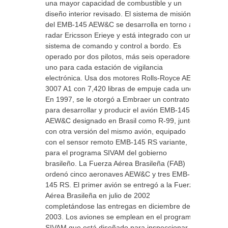
una mayor capacidad de combustible y un
diseño interior revisado. El sistema de misión
del EMB-145 AEW&C se desarrolla en torno al
radar Ericsson Erieye y está integrado con un
sistema de comando y control a bordo. Es
operado por dos pilotos, más seis operadores
uno para cada estación de vigilancia
electrónica. Usa dos motores Rolls-Royce AE
3007 A1 con 7,420 libras de empuje cada uno.
En 1997, se le otorgó a Embraer un contrato
para desarrollar y producir el avión EMB-145
AEW&C designado en Brasil como R-99, junto
con otra versión del mismo avión, equipado
con el sensor remoto EMB-145 RS variante,
para el programa SIVAM del gobierno
brasileño. La Fuerza Aérea Brasileña (FAB)
ordenó cinco aeronaves AEW&C y tres EMB-
145 RS. El primer avión se entregó a la Fuerza
Aérea Brasileña en julio de 2002
completándose las entregas en diciembre de
2003. Los aviones se emplean en el programa
SIVAM que está diseñado para inspeccionar