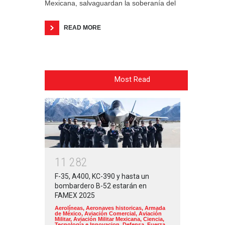
Mexicana, salvaguardan la soberanía del
READ MORE
Most Read
1
1
2
8
2
F-35, A400, KC-390 y hasta un
bombardero B-52 estarán en
FAMEX 2025
Aerolíneas
,
Aeronaves historicas
,
Armada
de México
,
Aviación Comercial
,
Aviación
Militar
,
Aviación Militar Mexicana
,
Ciencia,
Tecnología e Innovacion
,
Defensa
,
Fuerza