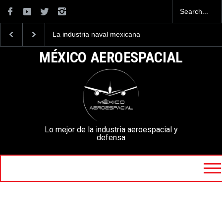
La industria naval mexicana
Entrenar a un piloto p
construirá 32 BUQUES para
volar los nuevos C-13
la Armada de México
mexicanos cuesta 2.9
MÉXICO AEROESPACIAL
millones de dólares
Lo mejor de la industria aeroespacial y
defensa