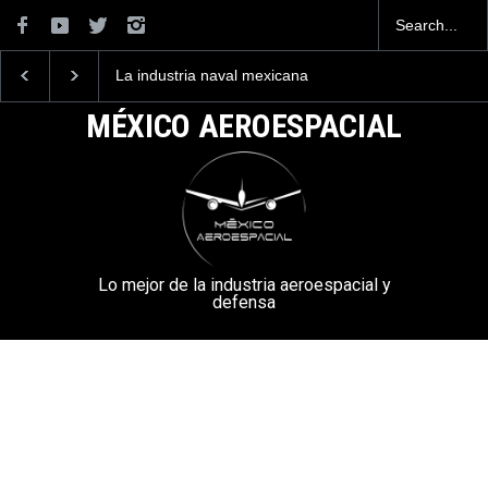
La industria naval mexicana
Entrenar a un piloto par
construirá 32 BUQUES para
volar los nuevos C-130J
la Armada de México
mexicanos cuesta 2.9
MÉXICO AEROESPACIAL
millones de dólares
Lo mejor de la industria aeroespacial y
defensa