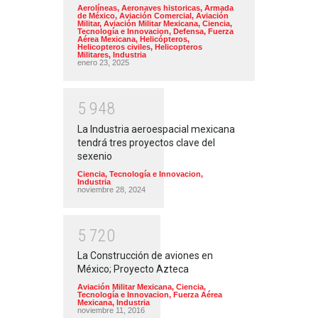
Aerolíneas
,
Aeronaves historicas
,
Armada
de México
,
Aviación Comercial
,
Aviación
Militar
,
Aviación Militar Mexicana
,
Ciencia,
Tecnología e Innovacion
,
Defensa
,
Fuerza
Aérea Mexicana
,
Helicópteros
,
Helicopteros civiles
,
Helicopteros
Militares
,
Industria
enero 23, 2025
5
9
4
8
La Industria aeroespacial mexicana
tendrá tres proyectos clave del
sexenio
Ciencia, Tecnología e Innovacion
,
Industria
noviembre 28, 2024
5
7
2
0
La Construcción de aviones en
México; Proyecto Azteca
Aviación Militar Mexicana
,
Ciencia,
Tecnología e Innovacion
,
Fuerza Aérea
Mexicana
,
Industria
noviembre 11, 2016