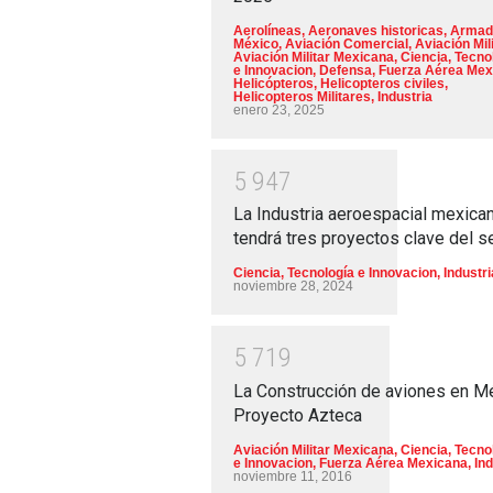
Aerolíneas
,
Aeronaves historicas
,
Armad
México
,
Aviación Comercial
,
Aviación Mili
Aviación Militar Mexicana
,
Ciencia, Tecno
e Innovacion
,
Defensa
,
Fuerza Aérea Mex
Helicópteros
,
Helicopteros civiles
,
Helicopteros Militares
,
Industria
enero 23, 2025
5
9
4
7
La Industria aeroespacial mexica
tendrá tres proyectos clave del s
Ciencia, Tecnología e Innovacion
,
Industri
noviembre 28, 2024
5
7
1
9
La Construcción de aviones en M
Proyecto Azteca
Aviación Militar Mexicana
,
Ciencia, Tecno
e Innovacion
,
Fuerza Aérea Mexicana
,
Ind
noviembre 11, 2016