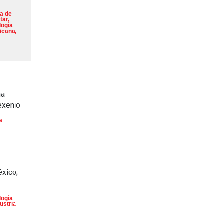
a de
tar
,
logía
icana
,
na
exenio
a
éxico;
logía
ustria