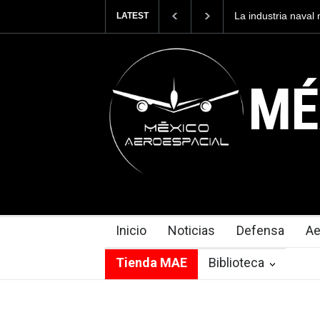
La industria nava
LATEST
Armada de México
MÉ
Inicio
Noticias
Defensa
Ae
Tienda MAE
Biblioteca