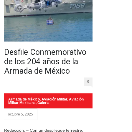
Desfile Conmemorativo
de los 204 años de la
Armada de México
0
Armada de México
,
Aviación Militar
,
Aviación
Militar Mexicana
,
Galería
octubre 5, 2025
Redacción. – Con un despliegue terrestre,