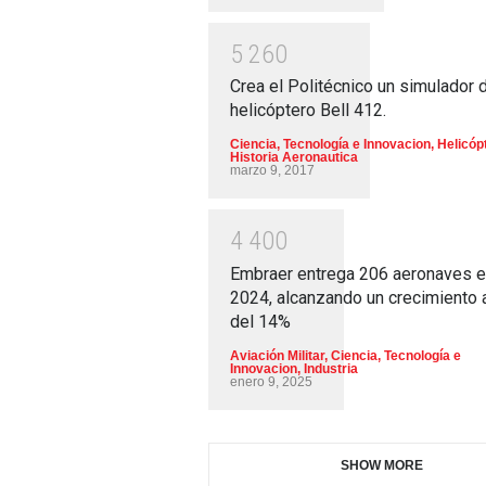
5
2
6
0
Crea el Politécnico un simulador 
helicóptero Bell 412.
Ciencia, Tecnología e Innovacion
,
Helicóp
Historia Aeronautica
marzo 9, 2017
4
4
0
0
Embraer entrega 206 aeronaves 
2024, alcanzando un crecimiento 
del 14%
Aviación Militar
,
Ciencia, Tecnología e
Innovacion
,
Industria
enero 9, 2025
SHOW MORE