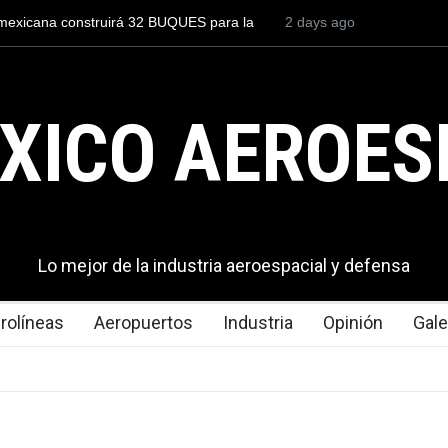
l mexicana construirá 32 BUQUES para la
2 days ago
Entrenar a un piloto p
cuesta 2.9 millones de 
XICO AEROES
Lo mejor de la industria aeroespacial y defensa
rolíneas
Aeropuertos
Industria
Opinión
Gale