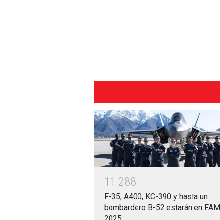
1
1
2
8
8
F-35, A400, KC-390 y hasta un
bombardero B-52 estarán en FA
2025