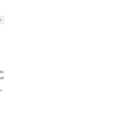
0
to
el
n