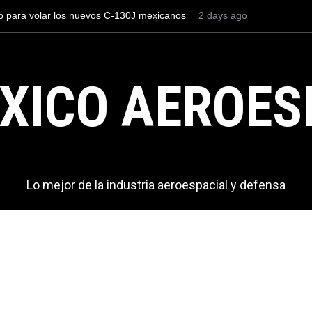
os el AIFA está entre los aeropuertos con
2 days ago
La industria naval mex
nacionales de México, pero muy lejos del
Armada de México
XICO AEROES
Lo mejor de la industria aeroespacial y defensa