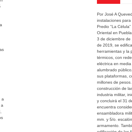
un
5
Por José A Queved
instalaciones para l
na
Predio “La Célula”
Oriental en Puebla,
3 de diciembre de 
de 2019, se edifica
as
herramientas y la 
térmicos, con redes
eléctrica en media
alumbrado público
sus plataformas, c
millones de pesos.
construcción de las
industria militar, 
6 a
y concluirá el 31 
 a
encuentra consider
,
ensambladora milit
os
mm. y 5/o. escaló
armamento. Tambié
edificación de las 