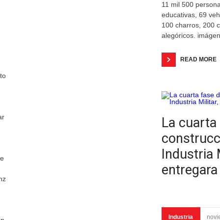
11 mil 500 persona
educativas, 69 ve
100 charros, 200 c
alegóricos. imáge
READ MORE
to
ar
La cuarta 
construcc
Industria M
re
entregara
nz
Industria
novi