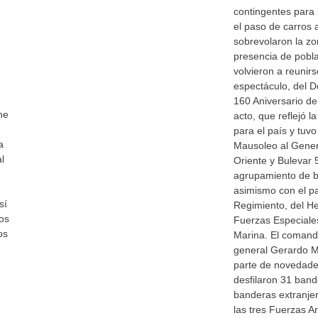
contingentes para 
el paso de carros 
sobrevolaron la zo
presencia de pobl
volvieron a reunirs
espectáculo, del De
160 Aniversario de
ne
acto, que reflejó l
para el país y tuv
a
Mausoleo al Gener
l
Oriente y Bulevar
agrupamiento de b
asimismo con el pa
sí
Regimiento, del Her
os
Fuerzas Especiales
os
Marina. El comanda
general Gerardo M
parte de novedade
desfilaron 31 ban
banderas extranjer
las tres Fuerzas 