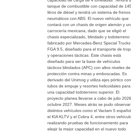
capacidad de carga de 4 toneladas. Tendrá 
tanque de combustible con capacidad de 14
litros de diésel y tendrá un sistema de frenos
neumáticos con ABS. El nuevo vehículo que
contará con un chasis de origen alemán y u
carrocería mexicana, dado que se eligió el
chasis especializado, blindado y todoterreno
fabricado por Mercedes-Benz Special Trucks
FGA 9.5, diseñado para el transporte de trop
y operaciones tácticas. Este chasis está
diseñado para ser la base de vehículos
tácticos blindados (APC) con altos niveles de
protección contra minas y emboscadas. Es
derivado del Unimog y utiliza ejes pórtico con
tubos de empuje y resortes helicoidales para
una capacidad todoterreno superior. El
proyecto planea llevarse a cabo de julio 202
octubre 2027. Meses atrás se pudo observar
distintos vehículos como el Vactam 5 español
el KIA KLTV y el Cobra 4, entre otros vehícul
realizando pruebas de funcionamiento para
elegir la mejor capacidad en el nuevo todo