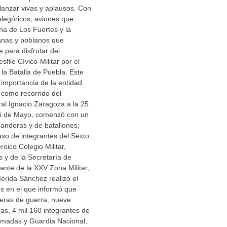
lanzar vivas y aplausos. Con
alegóricos, aviones que
na de Los Fuertes y la
anas y poblanos que
e para disfrutar del
sfile Cívico-Militar por el
 la Batalla de Puebla. Este
a importancia de la entidad
o como recorrido del
al Ignacio Zaragoza a la 25
 5 de Mayo, comenzó con un
anderas y de batallones;
so de integrantes del Sexto
oico Colegio Militar,
 y de la Secretaría de
nte de la XXV Zona Militar,
érida Sánchez realizó el
s en el que informó que
deras de guerra, nueve
as, 4 mil 160 integrantes de
Armadas y Guardia Nacional,