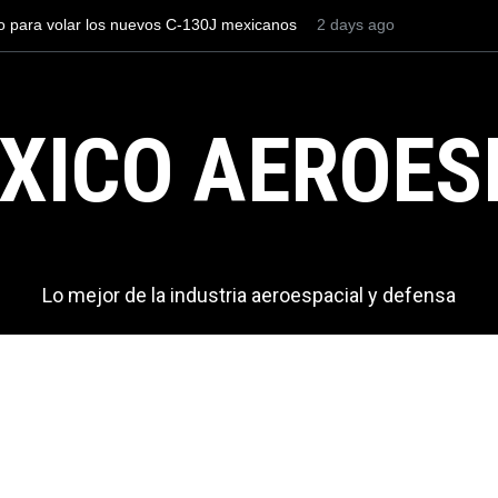
to para volar los nuevos C-130J mexicanos
2 days ago
Con 35,900 pasajeros e
s de dólares
más viajeros internacio
AICM.
XICO AEROES
Lo mejor de la industria aeroespacial y defensa