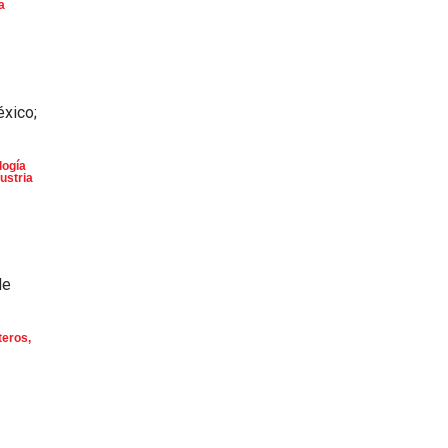
a
éxico;
logía
ustria
de
teros
,