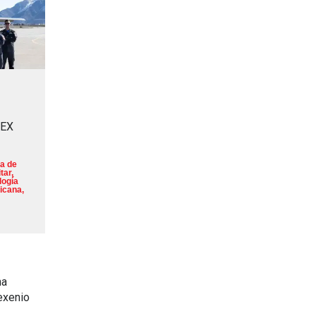
MEX
a de
tar
,
logía
icana
,
na
exenio