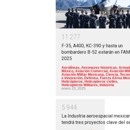
1
1
2
7
7
F-35, A400, KC-390 y hasta un
bombardero B-52 estarán en FA
2025
Aerolíneas
,
Aeronaves historicas
,
Armad
México
,
Aviación Comercial
,
Aviación Mili
Aviación Militar Mexicana
,
Ciencia, Tecno
e Innovacion
,
Defensa
,
Fuerza Aérea Mex
Helicópteros
,
Helicopteros civiles
,
Helicopteros Militares
,
Industria
enero 23, 2025
5
9
4
4
La Industria aeroespacial mexica
tendrá tres proyectos clave del s