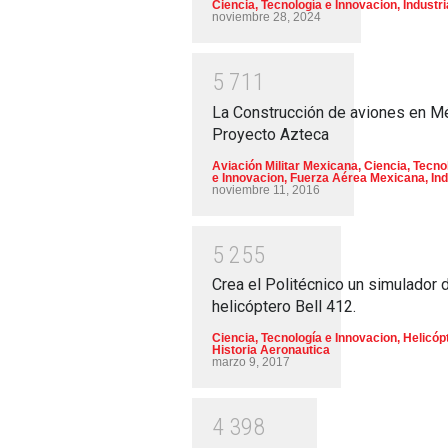
Ciencia, Tecnología e Innovacion
,
Industri
noviembre 28, 2024
5
7
1
1
La Construcción de aviones en M
Proyecto Azteca
Aviación Militar Mexicana
,
Ciencia, Tecno
e Innovacion
,
Fuerza Aérea Mexicana
,
Ind
noviembre 11, 2016
5
2
5
5
Crea el Politécnico un simulador 
helicóptero Bell 412.
Ciencia, Tecnología e Innovacion
,
Helicóp
Historia Aeronautica
marzo 9, 2017
4
3
9
8