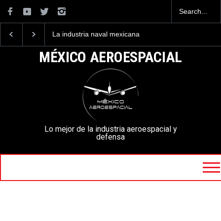
La industria naval mexicana
Entrenar a un piloto p
construirá 32 BUQUES para
volar los nuevos C-13
la Armada de México
mexicanos cuesta 2.9
MÉXICO AEROESPACIAL
millones de dólares
Lo mejor de la industria aeroespacial y
defensa