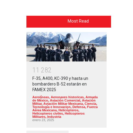
Most Read
1
1
2
8
2
F-35, A400, KC-390 y hasta un
bombardero B-52 estarán en
FAMEX 2025
Aerolíneas
,
Aeronaves historicas
,
Armada
de México
,
Aviación Comercial
,
Aviación
Militar
,
Aviación Militar Mexicana
,
Ciencia,
Tecnología e Innovacion
,
Defensa
,
Fuerza
Aérea Mexicana
,
Helicópteros
,
Helicopteros civiles
,
Helicopteros
Militares
,
Industria
enero 23, 2025