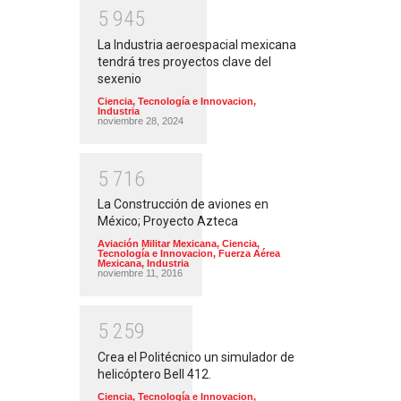
5
9
4
5
La Industria aeroespacial mexicana
tendrá tres proyectos clave del
sexenio
Ciencia, Tecnología e Innovacion
,
Industria
noviembre 28, 2024
5
7
1
6
La Construcción de aviones en
México; Proyecto Azteca
Aviación Militar Mexicana
,
Ciencia,
Tecnología e Innovacion
,
Fuerza Aérea
Mexicana
,
Industria
noviembre 11, 2016
5
2
5
9
Crea el Politécnico un simulador de
helicóptero Bell 412.
Ciencia, Tecnología e Innovacion
,