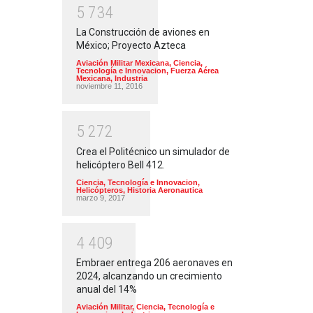
5
7
3
4
La Construcción de aviones en
México; Proyecto Azteca
Aviación Militar Mexicana
,
Ciencia,
Tecnología e Innovacion
,
Fuerza Aérea
Mexicana
,
Industria
noviembre 11, 2016
5
2
7
2
Crea el Politécnico un simulador de
helicóptero Bell 412.
Ciencia, Tecnología e Innovacion
,
Helicópteros
,
Historia Aeronautica
marzo 9, 2017
4
4
0
9
Embraer entrega 206 aeronaves en
2024, alcanzando un crecimiento
anual del 14%
Aviación Militar
,
Ciencia, Tecnología e