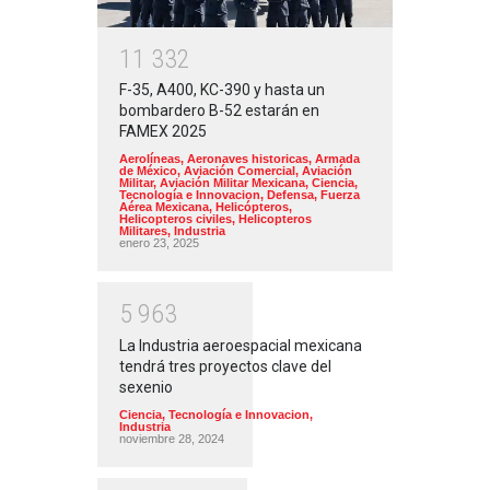
1
1
3
3
2
F-35, A400, KC-390 y hasta un
bombardero B-52 estarán en
FAMEX 2025
Aerolíneas
,
Aeronaves historicas
,
Armada
de México
,
Aviación Comercial
,
Aviación
Militar
,
Aviación Militar Mexicana
,
Ciencia,
Tecnología e Innovacion
,
Defensa
,
Fuerza
Aérea Mexicana
,
Helicópteros
,
Helicopteros civiles
,
Helicopteros
Militares
,
Industria
enero 23, 2025
5
9
6
3
La Industria aeroespacial mexicana
tendrá tres proyectos clave del
sexenio
Ciencia, Tecnología e Innovacion
,
Industria
noviembre 28, 2024