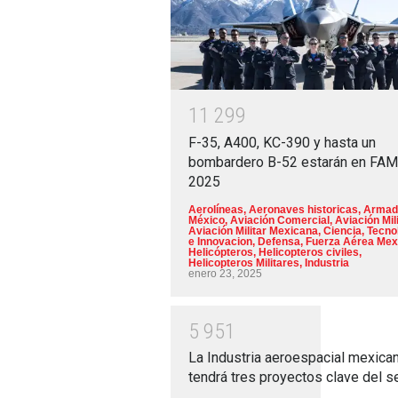
1
1
2
9
9
F-35, A400, KC-390 y hasta un
bombardero B-52 estarán en FA
2025
Aerolíneas
,
Aeronaves historicas
,
Armad
México
,
Aviación Comercial
,
Aviación Mili
Aviación Militar Mexicana
,
Ciencia, Tecno
e Innovacion
,
Defensa
,
Fuerza Aérea Mex
Helicópteros
,
Helicopteros civiles
,
Helicopteros Militares
,
Industria
enero 23, 2025
5
9
5
1
La Industria aeroespacial mexica
tendrá tres proyectos clave del s