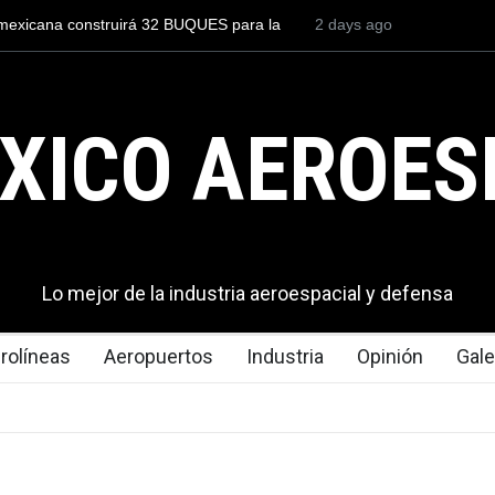
ana construirá 32 BUQUES para la
Entrenar a un piloto para vo
2 days ago
cuesta 2.9 millones de dólare
XICO AEROES
Lo mejor de la industria aeroespacial y defensa
rolíneas
Aeropuertos
Industria
Opinión
Gale