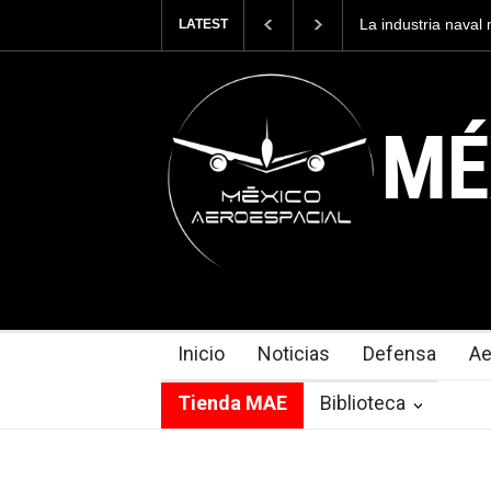
La industria naval mexic
LATEST
Armada de México
MÉ
Inicio
Noticias
Defensa
Ae
Tienda MAE
Biblioteca