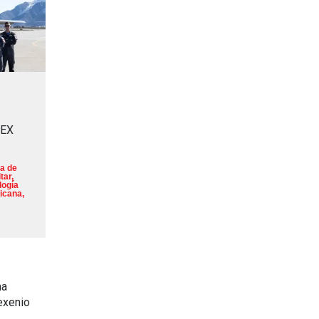
MEX
a de
tar
,
logía
icana
,
na
exenio