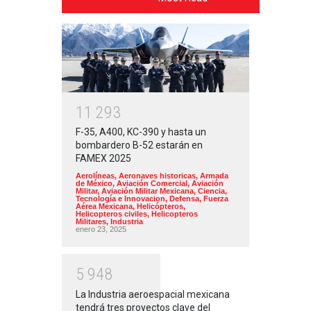
1
1
2
9
3
F-35, A400, KC-390 y hasta un
bombardero B-52 estarán en
FAMEX 2025
Aerolíneas
,
Aeronaves historicas
,
Armada
de México
,
Aviación Comercial
,
Aviación
Militar
,
Aviación Militar Mexicana
,
Ciencia,
Tecnología e Innovacion
,
Defensa
,
Fuerza
Aérea Mexicana
,
Helicópteros
,
Helicopteros civiles
,
Helicopteros
Militares
,
Industria
enero 23, 2025
5
9
4
8
La Industria aeroespacial mexicana
tendrá tres proyectos clave del