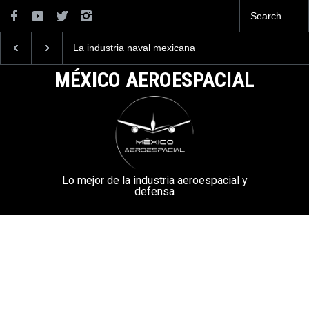
La industria naval mexicana
Entrenar a un piloto p
construirá 32 BUQUES para
volar los nuevos C-13
la Armada de México
mexicanos cuesta 2.9
MÉXICO AEROESPACIAL
millones de dólares
Lo mejor de la industria aeroespacial y
defensa