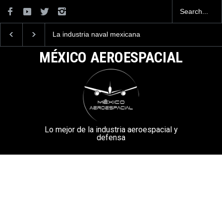
La industria naval mexicana
Entrenar a un piloto p
construirá 32 BUQUES para
volar los nuevos C-13
la Armada de México
mexicanos cuesta 2.9
MÉXICO AEROESPACIAL
millones de dólares
Lo mejor de la industria aeroespacial y
defensa