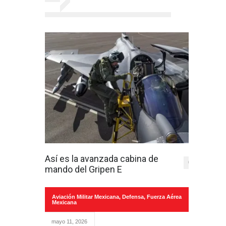
Así es la avanzada cabina de
0
mando del Gripen E
Aviación Militar Mexicana
,
Defensa
,
Fuerza Aérea
Mexicana
mayo 11, 2026