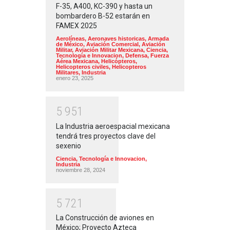
F-35, A400, KC-390 y hasta un
bombardero B-52 estarán en
FAMEX 2025
Aerolíneas
,
Aeronaves historicas
,
Armada
de México
,
Aviación Comercial
,
Aviación
Militar
,
Aviación Militar Mexicana
,
Ciencia,
Tecnología e Innovacion
,
Defensa
,
Fuerza
Aérea Mexicana
,
Helicópteros
,
Helicopteros civiles
,
Helicopteros
Militares
,
Industria
enero 23, 2025
5
9
5
1
La Industria aeroespacial mexicana
tendrá tres proyectos clave del
sexenio
Ciencia, Tecnología e Innovacion
,
Industria
noviembre 28, 2024
5
7
2
1
La Construcción de aviones en
México; Proyecto Azteca