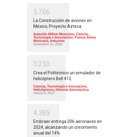
5
7
0
6
La Construcción de aviones en
México; Proyecto Azteca
Aviación Militar Mexicana
,
Ciencia,
Tecnología e Innovacion
,
Fuerza Aérea
Mexicana
,
Industria
noviembre 11, 2016
5
2
5
0
Crea el Politécnico un simulador de
helicóptero Bell 412.
Ciencia, Tecnología e Innovacion
,
Helicópteros
,
Historia Aeronautica
marzo 9, 2017
4
3
9
5
Embraer entrega 206 aeronaves en
2024, alcanzando un crecimiento
anual del 14%