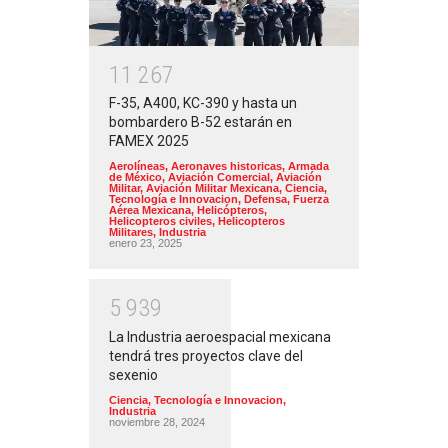
1
1
2
6
7
F-35, A400, KC-390 y hasta un
bombardero B-52 estarán en
FAMEX 2025
Aerolíneas
,
Aeronaves historicas
,
Armada
de México
,
Aviación Comercial
,
Aviación
Militar
,
Aviación Militar Mexicana
,
Ciencia,
Tecnología e Innovacion
,
Defensa
,
Fuerza
Aérea Mexicana
,
Helicópteros
,
Helicopteros civiles
,
Helicopteros
Militares
,
Industria
enero 23, 2025
5
9
3
9
La Industria aeroespacial mexicana
tendrá tres proyectos clave del
sexenio
Ciencia, Tecnología e Innovacion
,
Industria
noviembre 28, 2024