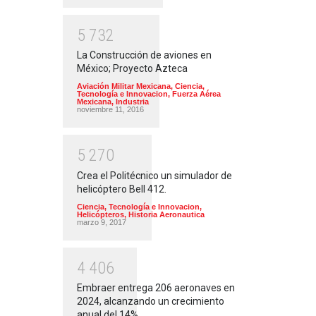
5
7
3
2
La Construcción de aviones en
México; Proyecto Azteca
Aviación Militar Mexicana
,
Ciencia,
Tecnología e Innovacion
,
Fuerza Aérea
Mexicana
,
Industria
noviembre 11, 2016
5
2
7
0
Crea el Politécnico un simulador de
helicóptero Bell 412.
Ciencia, Tecnología e Innovacion
,
Helicópteros
,
Historia Aeronautica
marzo 9, 2017
4
4
0
6
Embraer entrega 206 aeronaves en
2024, alcanzando un crecimiento
anual del 14%