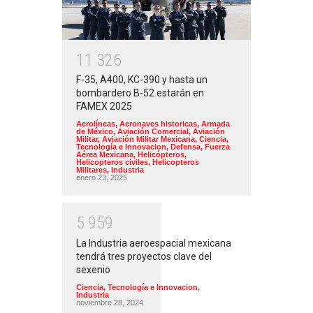
1
1
3
2
6
F-35, A400, KC-390 y hasta un
bombardero B-52 estarán en
FAMEX 2025
Aerolíneas
,
Aeronaves historicas
,
Armada
de México
,
Aviación Comercial
,
Aviación
Militar
,
Aviación Militar Mexicana
,
Ciencia,
Tecnología e Innovacion
,
Defensa
,
Fuerza
Aérea Mexicana
,
Helicópteros
,
Helicopteros civiles
,
Helicopteros
Militares
,
Industria
enero 23, 2025
5
9
5
9
La Industria aeroespacial mexicana
tendrá tres proyectos clave del
sexenio
Ciencia, Tecnología e Innovacion
,
Industria
noviembre 28, 2024